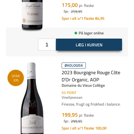
175,00
pr. flaske
før:
259,95
Spar i alt v/1 flaske 84,95
På lager online
LÆG I KURVEN
ØKOLOGISK
2023 Bourgogne Rouge Côte
SPAR
D’Or Organic, AOP
33%
Domaine du Vieux Collège
93
POINT
VineXpressen
Finesse, frugt og friskhed i balance.
199,95
pr. flaske
før:
299,95
Spar i alt v/1 flaske 100,00