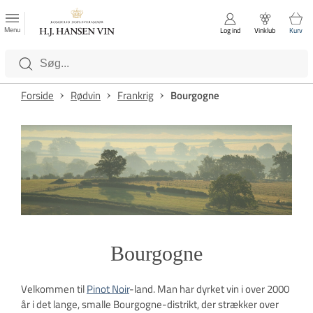
FAVORITTER
Luk
Menu
Log ind
Vinklub
Kurv
Kategorier
Forside
Rødvin
Frankrig
Bourgogne
Bourgogne
Velkommen til
Pinot Noir
-land. Man har dyrket vin i over 2000
år i det lange, smalle Bourgogne-distrikt, der strækker over