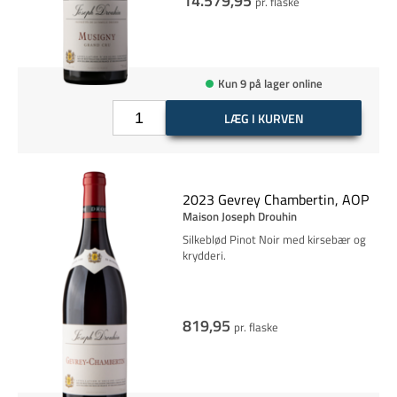
14.579,95
pr. flaske
Kun 9 på lager online
LÆG I KURVEN
2023 Gevrey Chambertin, AOP
Maison Joseph Drouhin
Silkeblød Pinot Noir med kirsebær og
krydderi.
819,95
pr. flaske