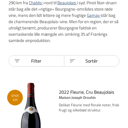
290 km fra
Chablis
i nord til
Beaujolais
i syd. Pinot Noir-druen
står bag alle det »rigtige« Bourgogne-områdes store røde
vine, mens den lidt lettere og mere frugtige
Gamay
står bag
de charmerende Beaujolais-vine. Men for en region, der er så
utroligt berømt, producerer Bourgogne faktisk en
overraskende lille mængde vin: omkring 3% af Frankrigs
samlede vinproduktion.
Filter
Sortér
2022 Fleurie, Cru Beaujolais
SPAR
Maison Joseph Drouhin
32%
Delikat Fleurie med florale noter, frisk
frugt og silkeblød struktur.