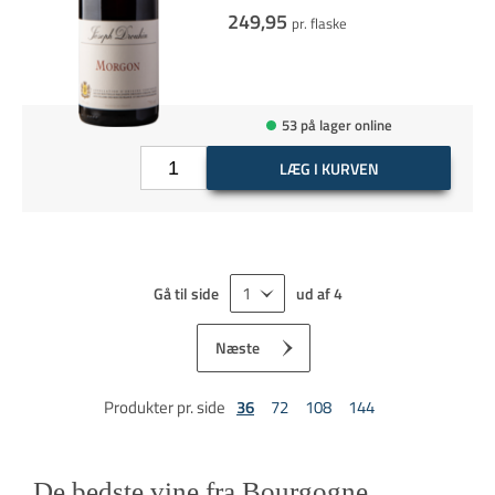
249,95
pr. flaske
53 på lager online
LÆG I KURVEN
Gå til side
ud af
4
Næste
Produkter pr. side
36
72
108
144
De bedste vine fra Bourgogne