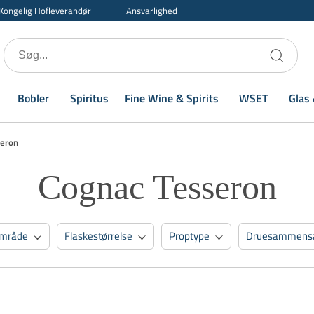
Kongelig Hofleverandør
Ansvarlighed
Bobler
Spiritus
Fine Wine & Spirits
WSET
Glas 
seron
Cognac Tesseron
mråde
Flaskestørrelse
Proptype
Druesammens