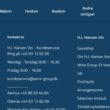
Andre
Rødvin
Hvidvin
Rosévin
vintyper
Kontakt os
H.J. Hansen Vin
H.J. Hansen Vin - Kundeservice:
Gaveshop
Ring på +45 63 12 82 00
Om H.J. Hansen Ko
Mandag - Torsdag: 8.00 - 16.30
Wine Group. Et tea
Fredag: 8.00 - 16.00
Job
kundeservice@wine-group.dk
Find butik
------------
Arrangementer
Aarhus +45 86 93 40 60
Sélection Vinklub
Odense +45 63 12 82 00
Tilmeld nyhedsbrev
Magasin Kgs. Nytorv +45 40 10 50