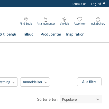
Log ind
Kontakt os
Find Butik
Arrangementer
Vinklub
Favoritter
Indkøbskurv
& tilbehør
Tilbud
Producenter
Inspiration
Alle filtre
ætning
Anmeldelser
Sorter efter
: