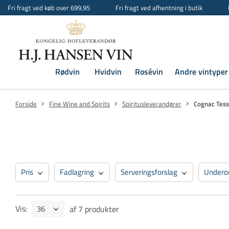
Fri fragt ved køb over 699,95
Fri fragt ved afhentning i butik
Rødvin
Hvidvin
Rosévin
Andre vintyper
Forside
Fine Wine and Spirits
Spiritusleverandører
Cognac Tes
Pris
Fadlagring
Serveringsforslag
Undero
Undertype
Lagerstatus
Vis
:
af
7
produkter