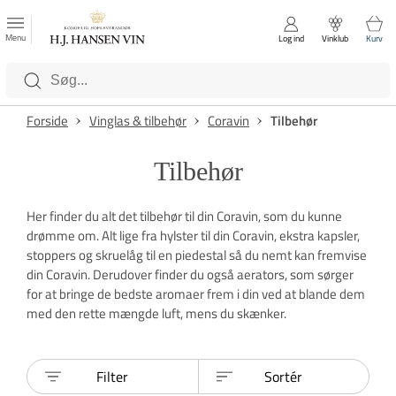
FAVORITTER
Luk
Menu
Log ind
Vinklub
Kurv
Kategorier
Forside
Vinglas & tilbehør
Coravin
Tilbehør
Tilbehør
Her finder du alt det tilbehør til din Coravin, som du kunne
drømme om. Alt lige fra hylster til din Coravin, ekstra kapsler,
stoppers og skruelåg til en piedestal så du nemt kan fremvise
din Coravin. Derudover finder du også aerators, som sørger
for at bringe de bedste aromaer frem i din ved at blande dem
med den rette mængde luft, mens du skænker.
Filter
Sortér