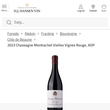
FAVORITTER
Luk
Menu
Log ind
Vinklub
Kurv
Kategorier
Forside
Rødvin
Frankrig
Bourgogne
Côte de Beaune
2023 Chassagne Montrachet Vielles Vignes Rouge, AOP