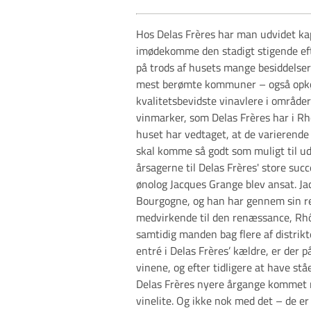
Hos Delas Frères har man udvidet ka
imødekomme den stadigt stigende eft
på trods af husets mange besiddelser
mest berømte kommuner – også opkø
kvalitetsbevidste vinavlere i områder
vinmarker, som Delas Frères har i Rh
huset har vedtaget, at de varierende t
skal komme så godt som muligt til udtr
årsagerne til Delas Frères' store succ
ønolog Jacques Grange blev ansat. Ja
Bourgogne, og han har gennem sin re
medvirkende til den renæssance, Rhôn
samtidig manden bag flere af distrikt
entré i Delas Frères’ kældre, er der
vinene, og efter tidligere at have stå
Delas Frères nyere årgange kommet
vinelite. Og ikke nok med det – de er