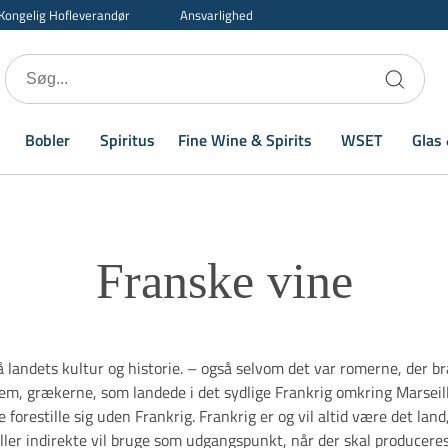
Kongelig Hofleverandør
Ansvarlighed
Bobler
Spiritus
Fine Wine & Spirits
WSET
Glas 
Franske vine
på landets kultur og historie. – også selvom det var romerne, der 
m, grækerne, som landede i det sydlige Frankrig omkring Marseille
forestille sig uden Frankrig. Frankrig er og vil altid være det la
ler indirekte vil bruge som udgangspunkt, når der skal produceres 