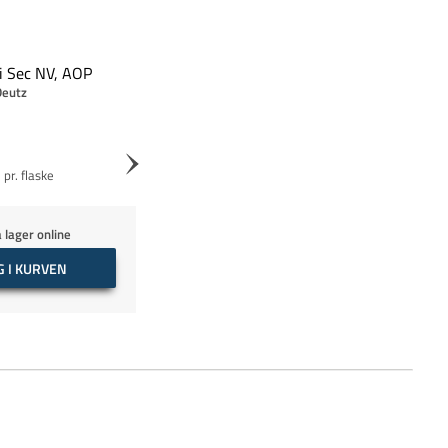
i Sec NV, AOP
Deutz Brut Classic, AO
eutz
Champagne Deutz
5
559,95
pr. flaske
pr. flaske
 lager online
På lager online
 I KURVEN
LÆG I KURVEN