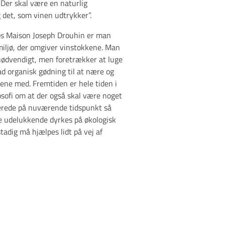
”Der skal være en naturlig
det, som vinen udtrykker”.
os Maison Joseph Drouhin er man
miljø, der omgiver vinstokkene. Man
nødvendigt, men foretrækker at luge
d organisk gødning til at nære og
kene med. Fremtiden er hele tiden i
osofi om at der også skal være noget
lerede på nuværende tidspunkt så
ne udelukkende dyrkes på økologisk
tadig må hjælpes lidt på vej af