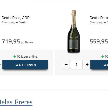
Deutz Rose, AOP
Deutz Dem
Champagne Deutz
Champagne D
719,95
559,9
pr. flaske
På lager online
På
LÆG I KURVEN
LÆG
elas Freres