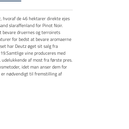
 hvoraf de 46 hektarer direkte ejes
sand slaraffenland for Pinot Noir.
at bevare druernes og terroirets
aturer for bedst at bevare aromaerne
et har Deutz øget sit salg fra
 2019.Samtlige vine produceres med
 udelukkende af most fra første pres.
nsmetoder, idet man anser dem for
er nødvendigt til fremstilling af