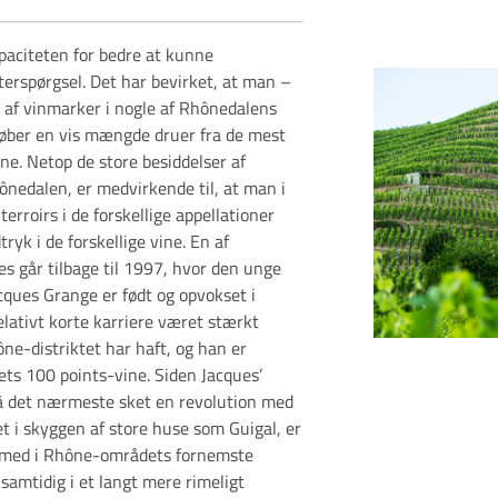
paciteten for bedre at kunne
erspørgsel. Det har bevirket, at man –
 af vinmarker i nogle af Rhônedalens
ber en vis mængde druer fra de mest
ne. Netop de store besiddelser af
ônedalen, er medvirkende til, at man i
erroirs i de forskellige appellationer
yk i de forskellige vine. En af
es går tilbage til 1997, hvor den unge
cques Grange er født og opvokset i
lativt korte karriere været stærkt
e-distriktet har haft, og han er
ets 100 points-vine. Siden Jacques’
 på det nærmeste sket en revolution med
et i skyggen af store huse som Guigal, er
 med i Rhône-områdets fornemste
 samtidig i et langt mere rimeligt