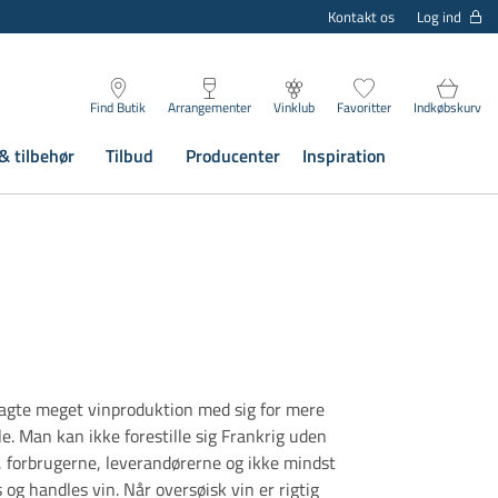
Log ind
Kontakt os
Find Butik
Arrangementer
Vinklub
Favoritter
Indkøbskurv
& tilbehør
Tilbud
Producenter
Inspiration
bragte meget vinproduktion med sig for mere
. Man kan ikke forestille sig Frankrig uden
nd, forbrugerne, leverandørerne og ikke mindst
og handles vin. Når oversøisk vin er rigtig