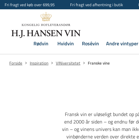
Fri fragt ved køb over 699,95
Fri fragt ved afhentning i butik
Rødvin
Hvidvin
Rosévin
Andre vintyper
Forside
Inspiration
VINiversitetet
Franske vine
Fransk vin er uløseligt bundet op 
end 2000 år siden – og endnu før de
vin – og vinens univers kan man ikke 
vinbønderne verden over direkte el