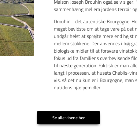
Maison Joseph Drouhin også selv siger: 
sammenhæng mellem jordens terroir og 
Drouhin - det autentiske Bourgogne. H
meget bevidste om at tage vare på det 
undgår helst at sprøjte mere end højst 
mellem stokkene. Der anvendes i høj gra
biologiske midler til at forsvare vinstok
fokus ud fra familiens overbevisende fil
til næste generation. Faktisk er man al
langt i processen, at husets Chablis-vi
vis, så det nu kun er i Bourgogne, man s
nutidens hjælpemidler.
Se alle vinene her