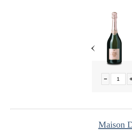
Deutz Brut Classic, AOP
Champagne Deutz
559,95
pr. flaske
På lager online
LÆG I KURVEN
Maison D