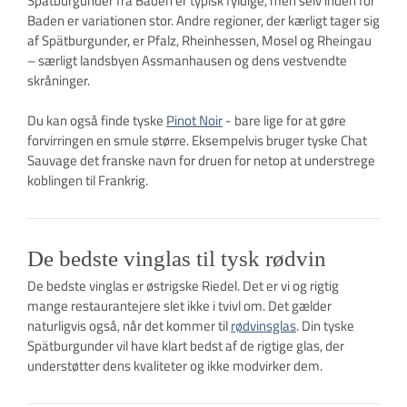
Spätburgunder fra Baden er typisk fyldige, men selv inden for
Baden er variationen stor. Andre regioner, der kærligt tager sig
af Spätburgunder, er Pfalz, Rheinhessen, Mosel og Rheingau
– særligt landsbyen Assmanhausen og dens vestvendte
skråninger.
Du kan også finde tyske
Pinot Noir
- bare lige for at gøre
forvirringen en smule større. Eksempelvis bruger tyske Chat
Sauvage det franske navn for druen for netop at understrege
koblingen til Frankrig.
De bedste vinglas til tysk rødvin
De bedste vinglas er østrigske Riedel. Det er vi og rigtig
mange restaurantejere slet ikke i tvivl om. Det gælder
naturligvis også, når det kommer til
rødvinsglas
. Din tyske
Spätburgunder vil have klart bedst af de rigtige glas, der
understøtter dens kvaliteter og ikke modvirker dem.