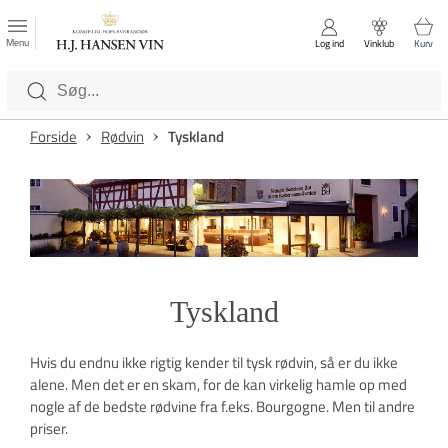
FAVORITTER
Luk
Menu
Log ind
Vinklub
Kurv
Kategorier
Forside
Rødvin
Tyskland
Tyskland
Hvis du endnu ikke rigtig kender til tysk rødvin, så er du ikke
alene. Men det er en skam, for de kan virkelig hamle op med
nogle af de bedste rødvine fra f.eks. Bourgogne. Men til andre
priser.