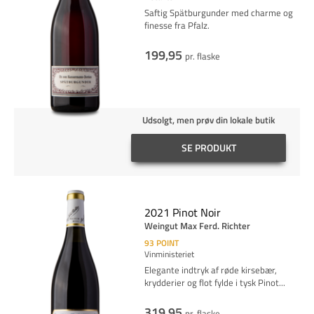
Saftig Spätburgunder med charme og
finesse fra Pfalz.
199,95
pr. flaske
Udsolgt, men prøv din lokale butik
SE PRODUKT
2021 Pinot Noir
Weingut Max Ferd. Richter
93
POINT
Vinministeriet
Elegante indtryk af røde kirsebær,
krydderier og flot fylde i tysk
Pinot
...
319,95
pr. flaske