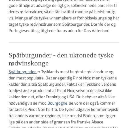
gode til nøje at udvælge de rigtige, solbeskinnede parceller til
deres rødvinsdruer, så de får lov til at modne på bedst mulig
vis. Mange af de tyske winemakers er forholdsvis unge og har
taget tyske rødvinsdruer som Spätburgunder, Dornfelder og
Portugieser til sig til glæde for os uden for Das Vaterland.
Spätburgunder - den ukronede tyske
rødvinskonge
Spätburgunder
er Tysklands mest berømte rødvinsdrue og
den mest populære. Det er egentlig Pinot Noir, men tyskerne
kalder den altså Spätburgunder. Faktisk er Tyskland verdens
tredjestørste producent af Pinot Noir, selvom de altså ikke
kalder den det, efter Frankrig og USA. Du behøver altså ikke
nødvendigvis se mod
Bourgogne
, selvom der også kommer
fantastisk Pinot Noir herfra. De tyske udgaver kommer typisk
fra landets varmere regioner, ikke mindst Baden, som ligger
lige på den anden side af grænsen fra franske Alsace.