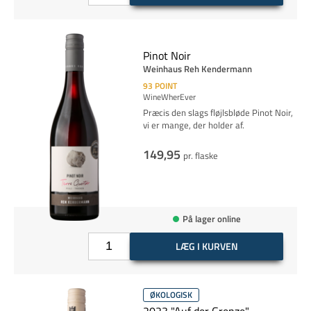
Pinot Noir
Weinhaus Reh Kendermann
93
POINT
WineWherEver
Præcis den slags fløjlsbløde Pinot Noir,
vi er mange, der holder af.
149,95
pr. flaske
På lager online
LÆG I KURVEN
ØKOLOGISK
2023 "Auf der Grenze"