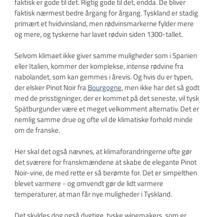
faktisk er gode til det. Rigtig gode til det, endda. De bliver
faktisk nærmest bedre årgang for årgang. Tyskland er stadig
primært et hvidvinsland, men rødvinsmarkerne fylder mere
og mere, og tyskerne har lavet rødvin siden 1300-tallet.
Selvom klimaet ikke giver samme muligheder som i Spanien
eller Italien, kommer der komplekse, intense rødvine fra
nabolandet, som kan gemmes i årevis. Og hvis du er typen,
der elsker Pinot Noir fra
Bourgogne
, men ikke har det så godt
med de prisstigninger, der er kommet på det seneste, vil tysk
Spätburgunder være et meget velkomment alternativ. Det er
nemlig samme drue og ofte vil de klimatiske forhold minde
om de franske.
Her skal det også nævnes, at klimaforandringerne ofte gør
det sværere for franskmændene at skabe de elegante Pinot
Noir-vine, de med rette er så berømte for. Det er simpelthen
blevet varmere - og omvendt gør de lidt varmere
temperaturer, at man får nye muligheder i Tyskland.
Det skyldes dog også dygtige, tyske winemakers, som er