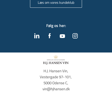
Læs om vores kundeklub
Følg os her
:
H.J. Hansen Vin, 
Vestergade 97-101, 
5000 Odense C, 
vin@hjhansen.dk