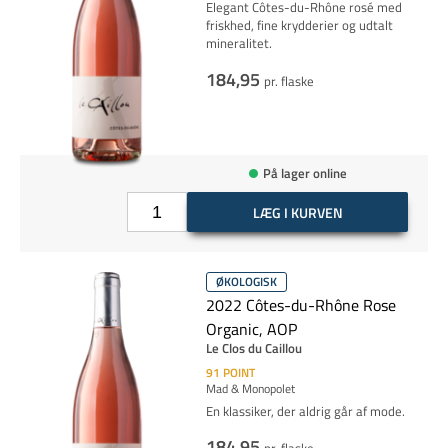
Elegant Côtes-du-Rhône rosé med
friskhed, fine krydderier og udtalt
mineralitet.
184,95
pr. flaske
På lager online
LÆG I KURVEN
ØKOLOGISK
2022 Côtes-du-Rhône Rose
Organic, AOP
Le Clos du Caillou
91
POINT
Mad & Monopolet
En klassiker, der aldrig går af mode.
184,95