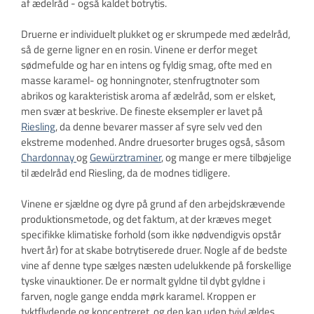
af ædelråd - også kaldet botrytis.
Druerne er individuelt plukket og er skrumpede med ædelråd,
så de gerne ligner en en rosin. Vinene er derfor meget
sødmefulde og har en intens og fyldig smag, ofte med en
masse karamel- og honningnoter, stenfrugtnoter som
abrikos og karakteristisk aroma af ædelråd, som er elsket,
men svær at beskrive. De fineste eksempler er lavet på
Riesling
, da denne bevarer masser af syre selv ved den
ekstreme modenhed. Andre druesorter bruges også, såsom
Chardonnay
og
Gewürztraminer
, og mange er mere tilbøjelige
til ædelråd end Riesling, da de modnes tidligere.
Vinene er sjældne og dyre på grund af den arbejdskrævende
produktionsmetode, og det faktum, at der kræves meget
specifikke klimatiske forhold (som ikke nødvendigvis opstår
hvert år) for at skabe botrytiserede druer. Nogle af de bedste
vine af denne type sælges næsten udelukkende på forskellige
tyske vinauktioner. De er normalt gyldne til dybt gyldne i
farven, nogle gange endda mørk karamel. Kroppen er
tyktflydende og koncentreret, og den kan uden tvivl ældes