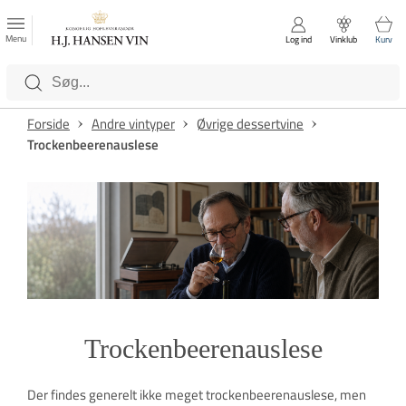
FAVORITTER
Luk
Menu
Log ind
Vinklub
Kurv
Kategorier
Forside
Andre vintyper
Øvrige dessertvine
Trockenbeerenauslese
Trockenbeerenauslese
Der findes generelt ikke meget trockenbeerenauslese, men