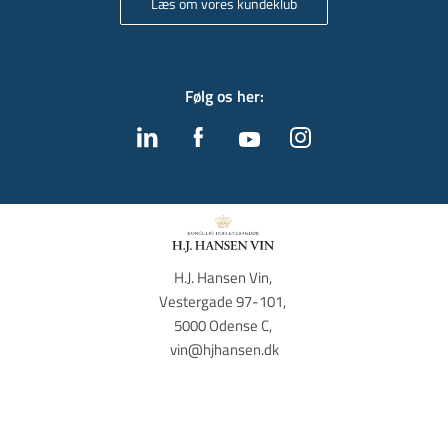
Læs om vores kundeklub
Følg os her
:
H.J. Hansen Vin, 
Vestergade 97-101, 
5000 Odense C, 
vin@hjhansen.dk