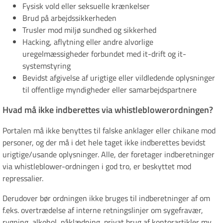
Fysisk vold eller seksuelle krænkelser
Brud på arbejdssikkerheden
Trusler mod miljø sundhed og sikkerhed
Hacking, aflytning eller andre alvorlige
uregelmæssigheder forbundet med it-drift og it-
systemstyring
Bevidst afgivelse af urigtige eller vildledende oplysninger
til offentlige myndigheder eller samarbejdspartnere
Hvad må ikke indberettes via whistleblowerordningen?
Portalen må ikke benyttes til falske anklager eller chikane mod
personer, og der må i det hele taget ikke indberettes bevidst
urigtige/usande oplysninger. Alle, der foretager indberetninger
via whistleblower-ordningen i god tro, er beskyttet mod
repressalier.
Derudover bør ordningen ikke bruges til indberetninger af om
f.eks. overtrædelse af interne retningslinjer om sygefravær,
rygning, alkohol, påklædning, privat brug af kontorartikler mv.