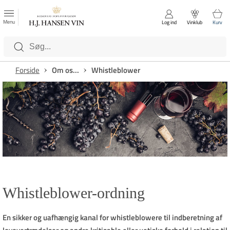
FAVORITTER
Luk
Menu
Log ind
Vinklub
Kurv
Kategorier
Forside
Om os...
Whistleblower
Whistleblower-ordning
En sikker og uafhængig kanal for whistleblowere til indberetning af