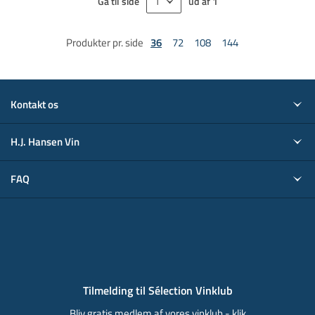
Gå til side
ud af
1
Produkter pr. side
36
72
108
144
Kontakt os
H.J. Hansen Vin
FAQ
Tilmelding til Sélection Vinklub
Bliv gratis medlem af vores vinklub - klik