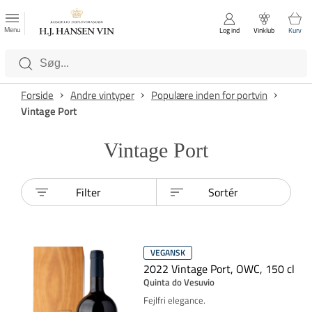
FAVORITTER
Luk
Menu
Log ind
Vinklub
Kurv
Kategorier
Forside
Andre vintyper
Populære inden for portvin
Vintage Port
Vintage Port
Filter
Sortér
VEGANSK
2022 Vintage Port, OWC, 150 cl
Quinta do Vesuvio
Fejlfri elegance.