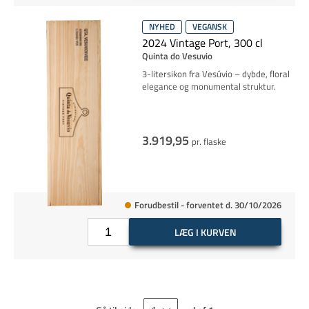
NYHED
VEGANSK
2024 Vintage Port, 300 cl
Quinta do Vesuvio
3-litersikon fra Vesúvio – dybde, floral
elegance og monumental struktur.
3.919,95
pr. flaske
Forudbestil - forventet d. 30/10/2026
LÆG I KURVEN