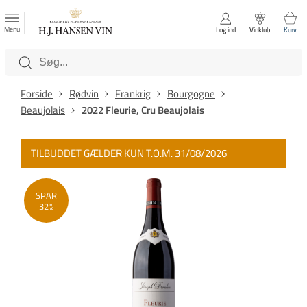
FAVORITTER
Luk
Menu
Log ind
Vinklub
Kurv
Kategorier
Forside
Rødvin
Frankrig
Bourgogne
Beaujolais
2022 Fleurie, Cru Beaujolais
TILBUDDET GÆLDER KUN T.O.M. 31/08/2026
SPAR
32%