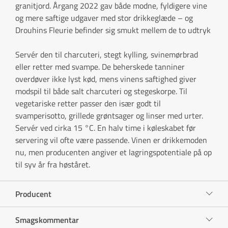
granitjord. Årgang 2022 gav både modne, fyldigere vine
og mere saftige udgaver med stor drikkeglæde – og
Drouhins Fleurie befinder sig smukt mellem de to udtryk
Servér den til charcuteri, stegt kylling, svinemørbrad
eller retter med svampe. De beherskede tanniner
overdøver ikke lyst kød, mens vinens saftighed giver
modspil til både salt charcuteri og stegeskorpe. Til
vegetariske retter passer den især godt til
svamperisotto, grillede grøntsager og linser med urter.
Servér ved cirka 15 °C. En halv time i køleskabet før
servering vil ofte være passende. Vinen er drikkemoden
nu, men producenten angiver et lagringspotentiale på op
til syv år fra høståret.
Producent
Smagskommentar