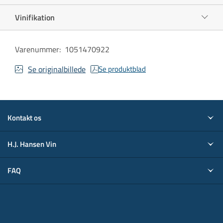
Vinifikation
Varenummer
:
1051470922
Se originalbillede
Se produktblad
Kontakt os
H.J. Hansen Vin
FAQ