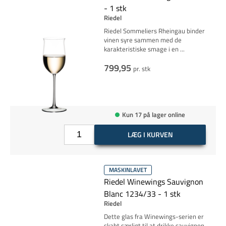
- 1 stk
Riedel
Riedel Sommeliers Rheingau binder
vinen syre sammen med de
karakteristiske smage i en
...
799,95
pr. stk
Kun 17 på lager online
LÆG I KURVEN
MASKINLAVET
Riedel Winewings Sauvignon
Blanc 1234/33 - 1 stk
Riedel
Dette glas fra Winewings-serien er
skabt særligt til at drikke sauvignon