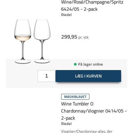
Wine/Rosé/Champagne/Spritz
6424/05 - 2-pack
Riedel
299,95
pr. stk
På lager online
LÆG I KURVEN
MASKINLAVET
Wine Tumbler O
Chardonnay/Viognier 0414/05 -
2-pack
Riedel
Viognier/Chardonnay-glas, der