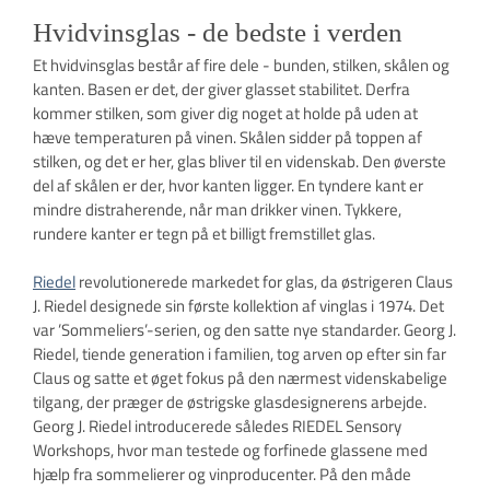
Hvidvinsglas - de bedste i verden
Et hvidvinsglas består af fire dele - bunden, stilken, skålen og
kanten. Basen er det, der giver glasset stabilitet. Derfra
kommer stilken, som giver dig noget at holde på uden at
hæve temperaturen på vinen. Skålen sidder på toppen af ​​
stilken, og det er her, glas bliver til en videnskab. Den øverste
del af skålen er der, hvor kanten ligger. En tyndere kant er
mindre distraherende, når man drikker vinen. Tykkere,
rundere kanter er tegn på et billigt fremstillet glas.
Riedel
revolutionerede markedet for glas, da østrigeren Claus
J. Riedel designede sin første kollektion af vinglas i 1974. Det
var ’Sommeliers’-serien, og den satte nye standarder. Georg J.
Riedel, tiende generation i familien, tog arven op efter sin far
Claus og satte et øget fokus på den nærmest videnskabelige
tilgang, der præger de østrigske glasdesignerens arbejde.
Georg J. Riedel introducerede således RIEDEL Sensory
Workshops, hvor man testede og forfinede glassene med
hjælp fra sommelierer og vinproducenter. På den måde