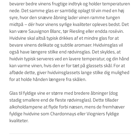
bevarer bedre vinens frugtige indtryk og holder temperaturen
nede. Det samme glas er samtidig oplagt til vin med en høj
syre, hvor den snævre åbning lader vinen ramme tungen
midtpå – dér hvor vinens syrlige kvaliteter opleves bedst. Det
kan være Sauvignon Blanc, tør Riesling eller endda rosévin.
Hvidvine skal altså typisk drikkes af et mindre glas for at
bevare vinens delikate og subtile aromaer. Hvidvinsglas vil
også have længere stilke end rødvinsglas. Det skyldes, at
hvidvin typisk serveres ved en lavere temperatur, og din hånd
kan varme vinen, hvis den er for tæt på glassets skål. For at
afbøde dette, giver hvidvinsglassets lange stilke dig mulighed
for at holde hånden længere fra skålen.
Glas til fyldige vine er større med bredere åbninger (dog
stadig smallere end de fleste rødvinsglas). Dette tillader
alkoholdampene at flyde forbi næsen, mens de fremhæver
fyldige hvidvine som Chardonnays eller Viogniers fyldige
kvaliteter.