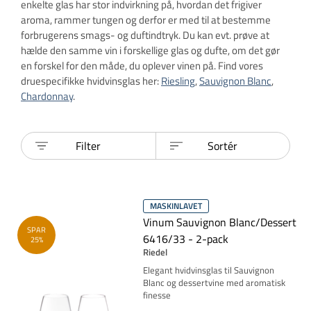
enkelte glas har stor indvirkning på, hvordan det frigiver
aroma, rammer tungen og derfor er med til at bestemme
forbrugerens smags- og duftindtryk. Du kan evt. prøve at
hælde den samme vin i forskellige glas og dufte, om det gør
en forskel for den måde, du oplever vinen på. Find vores
druespecifikke hvidvinsglas her:
Riesling
,
Sauvignon Blanc
,
Chardonnay
.
Filter
Sortér
MASKINLAVET
Vinum Sauvignon Blanc/Dessert
SPAR
6416/33 - 2-pack
25%
Riedel
Elegant hvidvinsglas til Sauvignon
Blanc og dessertvine med aromatisk
finesse