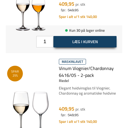
409,95
pr. stk
før:
549,95
Spar i alt v/1 stk 140,00
Kun 30 på lager online
LÆG I KURVEN
MASKINLAVET
Vinum Viognier/Chardonnay
SPAR
6416/05 - 2-pack
25%
Riedel
Elegant hvidvinsglas til Viognier,
Chardonnay og aromatiske hvidvine
409,95
pr. stk
før:
549,95
Spar i alt v/1 stk 140,00