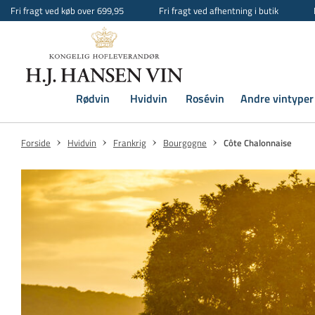
Fri fragt ved køb over 699,95
Fri fragt ved afhentning i butik
Rødvin
Hvidvin
Rosévin
Andre vintyper
Forside
Hvidvin
Frankrig
Bourgogne
Côte Chalonnaise