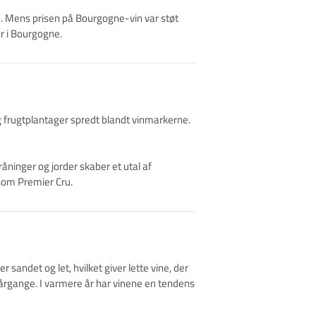
n. Mens prisen på Bourgogne-vin var støt
er i Bourgogne.
frugtplantager spredt blandt vinmarkerne.
råninger og jorder skaber et utal af
 som Premier Cru.
andet og let, hvilket giver lette vine, der
 årgange. I varmere år har vinene en tendens