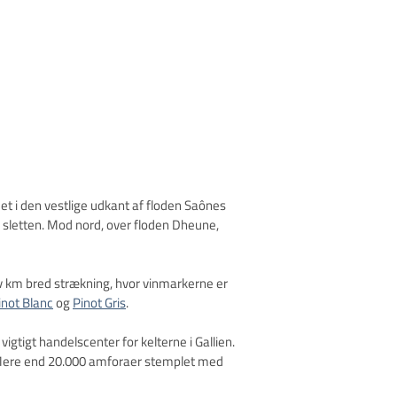
 det i den vestlige udkant af floden Saônes
 sletten. Mod nord, over floden Dheune,
v km bred strækning, hvor vinmarkerne er
inot Blanc
og
Pinot Gris
.
gtigt handelscenter for kelterne i Gallien.
. Mere end 20.000 amforaer stemplet med