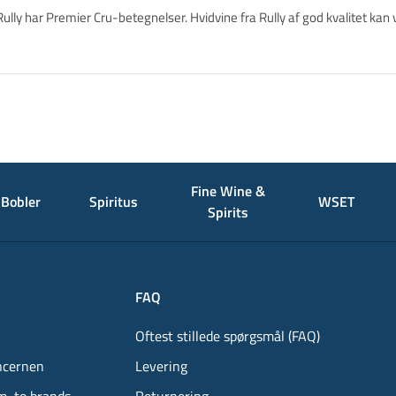
Rully har Premier Cru-betegnelser. Hvidvine fra Rully af god kvalitet kan
Fine Wine &
Bobler
Spiritus
WSET
Spirits
FAQ
Oftest stillede spørgsmål (FAQ)
ncernen
Levering
m, to brands
Returnering