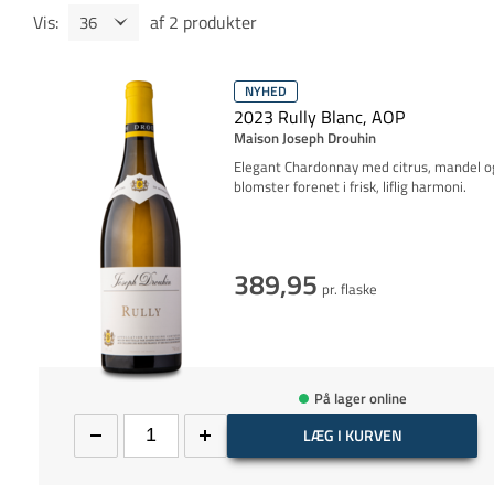
Vis
:
af
2
produkter
NYHED
2023 Rully Blanc, AOP
Maison Joseph Drouhin
Elegant Chardonnay med citrus, mandel o
blomster forenet i frisk, liflig harmoni.
389,95
pr. flaske
På lager online
LÆG I KURVEN