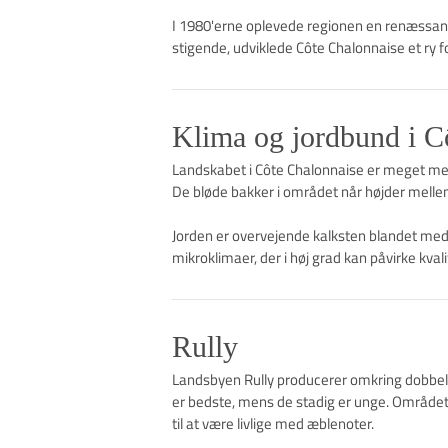
I 1980'erne oplevede regionen en renæssanc
stigende, udviklede Côte Chalonnaise et ry f
Klima og jordbund i C
Landskabet i Côte Chalonnaise er meget me
De bløde bakker i området når højder melle
Jorden er overvejende kalksten blandet med s
mikroklimaer, der i høj grad kan påvirke kva
Rully
Landsbyen Rully producerer omkring dobbelt s
er bedste, mens de stadig er unge. Området 
til at være livlige med æblenoter.