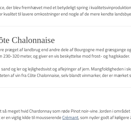
e, der blev fremhævet med et betydeligt spring i kvalitetsvinproduktio
or kvalitet til lavere omkostninger end nogle af de mere kendte landsby
ôte Chalonnaise
re præget af landbrug end andre dele af Bourgogne med græsgange og 
m 230-320 meter, og giver en vis beskyttelse mod frost- og haglskader.
and og ler og lejlighedsvist og aflejringer af jern. Mangfoldigheden i sk
liteten af vin fra Côte Chalonnaise, selv blandt vinmarker, der er mærket
å meget hvid Chardonnay som røde Pinot noir-vine. Jorden i området er s
er en vigtig kilde til mousserende
Crémant
, som nyder godt af køligere