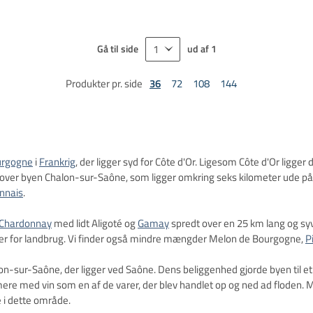
Gå til side
ud af
1
Produkter pr. side
36
72
108
144
urgogne
i
Frankrig
, der ligger syd for Côte d'Or. Ligesom Côte d'Or ligger
 over byen Chalon-sur-Saône, som ligger omkring seks kilometer ude på
nnais
.
Chardonnay
med lidt Aligoté og
Gamay
spredt over en 25 km lang og sy
r for landbrug. Vi finder også mindre mængder Melon de Bourgogne,
P
n-sur-Saône, der ligger ved Saône. Dens beliggenhed gjorde byen til et vi
ere med vin som en af ​​de varer, der blev handlet op og ned ad floden
 i dette område.