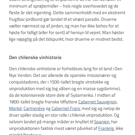
minimum af sprøjtemidler – hvis nogle overhovedet og de
fleste år slet ingenting. Dette sammenholdt med en ekstremt
frugtbar jordbund gør landet til et vinøst paradis. Druerne
vælter nærmest op af jorden, og man har ikke behov for at
høste for tidligt (eller for sent) af hensyn til vejret. Man høster
lige nøjagtig på det tidspunkt, hvor druerne er modnet bedst.
Den chilenske vinhistorie
Den chilenske vinhistorie er forholdsvis lang for et land i Den
Nye Verden. Det var allerede de spanske missionærer og
conquistadores, der i 1500-tallet bragte vinstokke og
vinproduktion med sig (og våben og en masse sygdomme),
da de koloniserede store dele af Sydamerika. I midten af
1800-tallet bragte franske tilflyttere
Cabernet Sauvignon
,
Merlot
,
Carmenère
og
Cabernet Franc
med sig og netop de
druer spiller stadig en stor rolle i chilensk vinproduktion. Og
selvom landet på mange måder er knyttet til
Spanien
, har
vinproduktionen faktisk mest været påvirket af
Frankrig
, ikke
mindst
Bordeaux
.