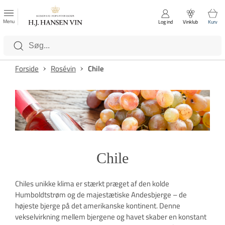
FAVORITTER
Luk
Menu
Log ind
Vinklub
Kurv
Kategorier
Forside
Rosévin
Chile
Chile
Chiles unikke klima er stærkt præget af den kolde
Humboldtstrøm og de majestætiske Andesbjerge – de
højeste bjerge på det amerikanske kontinent. Denne
vekselvirkning mellem bjergene og havet skaber en konstant