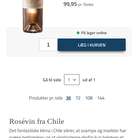
99,95
pr. flaske
På lager online
LÆG I KURVEN
Gå til side
ud af
1
Produkter pr. side
36
72
108
144
Rosévin fra Chile
Det fantastiske klima i Chile sikrer, at svampe og insekter har
svære betingelser, og at vinplanterne derfor kun behøver et