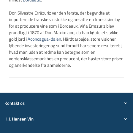
Don Silvestre Errázuriz var den første, der begyndte at
importere de franske vinstokke og ansatte en fransk ønolog
for at producere vine som i Bordeaux. Viña Errazuriz blev
grundlagt i 1870 af Don Maximiano, da han købte et stykke
gold jord i
Aconcagua-dalen
. Hårdt arbejde, store visioner,
løbende investeringer og sund fornuft har senere resulteret i,
hvad man uden at rødme kan betegne som en
verdensklassemark hos en producent, der høster store priser
og anerkendelse fra anmelderne.
Kontakt os
H.J. Hansen Vin