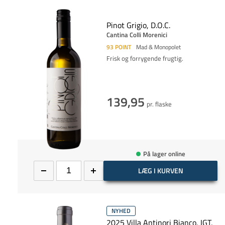
Pinot Grigio, D.O.C.
Cantina Colli Morenici
93
POINT
Mad & Monopolet
Frisk og forrygende frugtig.
139,95
pr. flaske
På lager online
LÆG I KURVEN
NYHED
2025 Villa Antinori Bianco, IGT,