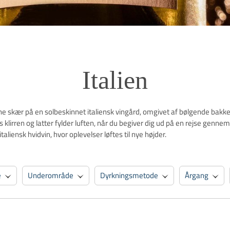
Italien
yldne skær på en solbeskinnet italiensk vingård, omgivet af bølgende bakke
s klirren og latter fylder luften, når du begiver dig ud på en rejse genn
taliensk hvidvin, hvor oplevelser løftes til nye højder.
e
Underområde
Dyrkningsmetode
Årgang
Druesammensætning
Anmeldelser
Populære
Fi