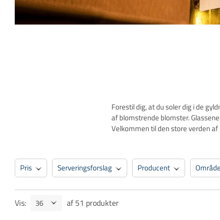
Forestil dig, at du soler dig i de g
af ​​blomstrende blomster. Glassene
Velkommen til den store verden af ​​i
Pris
Serveringsforslag
Producent
Områd
Proptype
Anbefalede Glastyper
Glastype
Vis
:
af
51
produkter
Lagerstatus