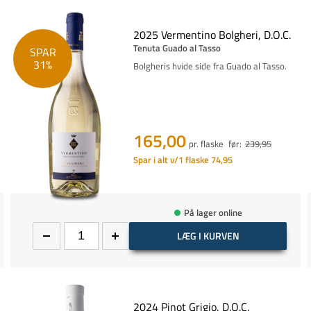
2025 Vermentino Bolgheri, D.O.C.
Tenuta Guado al Tasso
SPAR
31%
Bolgheris hvide side fra Guado al Tasso.
165,00
pr. flaske
før:
239,95
Spar i alt v/1 flaske 74,95
På lager online
LÆG I KURVEN
2024 Pinot Grigio, D.O.C.