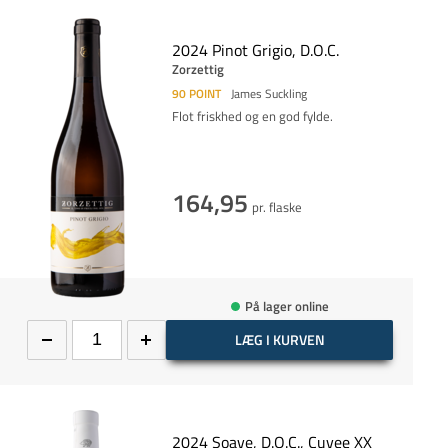
2024 Pinot Grigio, D.O.C.
Zorzettig
90
POINT
James Suckling
Flot friskhed og en god fylde.
164,95
pr. flaske
På lager online
LÆG I KURVEN
2024 Soave, D.O.C., Cuvee XX