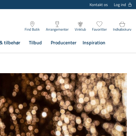
Log ind
Kontakt os
Find Butik
Arrangementer
Vinklub
Favoritter
Indkøbskurv
& tilbehør
Tilbud
Producenter
Inspiration