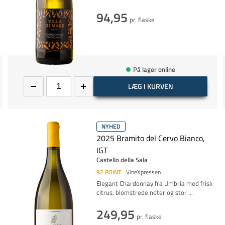
94,95
pr. flaske
På lager online
LÆG I KURVEN
NYHED
2025 Bramito del Cervo Bianco,
IGT
Castello della Sala
92
POINT
VineXpressen
Elegant Chardonnay fra Umbria med frisk
citrus, blomstrede noter og stor
...
249,95
pr. flaske