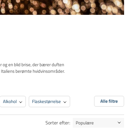
r og en blid brise, der bærer duften
em Italiens berømte hvidvinsområder.
Alle filtre
Alkohol
Flaskestørrelse
ne Wine
Nyheder & Premium Brand
Sorter efter
: