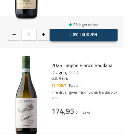
På lager online
LÆG I KURVEN
2025 Langhe Bianco Baudana
Dragon, D.O.C.
G.D. Vajra
93
POINT
Falstaff
Fire druer giver frisk hvidvin fra Barolo-
land.
174,95
pr. flaske