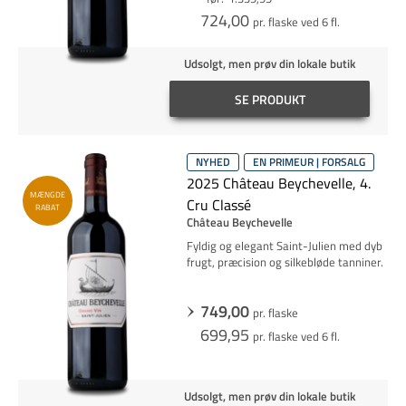
724,00
pr. flaske ved 6 fl.
Udsolgt, men prøv din lokale butik
SE PRODUKT
NYHED
EN PRIMEUR | FORSALG
2025 Château Beychevelle, 4.
MÆNGDE
Cru Classé
RABAT
Château Beychevelle
Fyldig og elegant Saint-Julien med dyb
frugt, præcision og silkebløde tanniner.
749,00
pr. flaske
699,95
pr. flaske ved 6 fl.
Udsolgt, men prøv din lokale butik