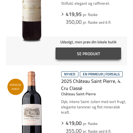
Stilfuld, elegant og raffineret.
419,95
pr. flaske
350,00
pr. flaske ved 6 fl.
Udsolgt, men prøv din lokale butik
SE PRODUKT
NYHED
EN PRIMEUR | FORSALG
2025 Château Saint Pierre, 4.
MÆNGDE
Cru Classé
RABAT
Château Saint Pierre
Dyb, intens Saint-Julien med sort frugt,
elegante tanniner og flot mineralsk
kraft.
419,00
pr. flaske
355,00
pr. flaske ved 6 fl.