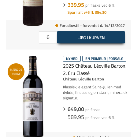
339,95
pr. flaske ved 6 fl.
Spar i alt v/6 fl. 354,30
Forudbestil - forventet d. 14/12/2027
LÆG I KURVEN
NYHED
EN PRIMEUR | FORSALG
2025 Château Léoville Barton,
MÆNGDE
2. Cru Classé
RABAT
Château Léoville Barton
Klassisk, elegant Saint-Julien med
dybde, finesse og en stærk, mineralsk
signatur.
649,00
pr. flaske
589,95
pr. flaske ved 6 fl.