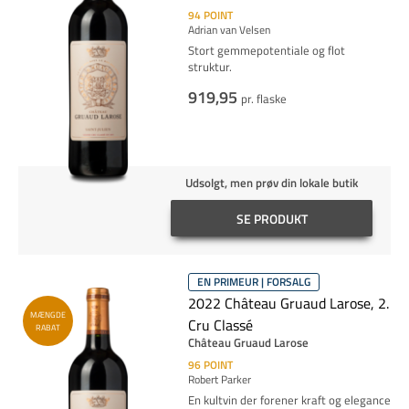
94
POINT
Adrian van Velsen
Stort gemmepotentiale og flot
struktur.
919,95
pr. flaske
Udsolgt, men prøv din lokale butik
SE PRODUKT
EN PRIMEUR | FORSALG
2022 Château Gruaud Larose, 2.
MÆNGDE
Cru Classé
RABAT
Château Gruaud Larose
96
POINT
Robert Parker
En kultvin der forener kraft og elegance