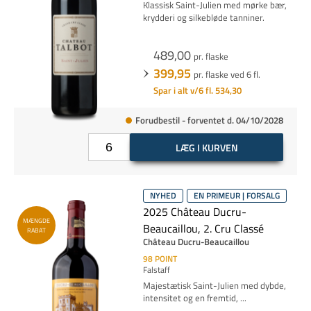
Klassisk Saint-Julien med mørke bær,
krydderi og silkebløde tanniner.
489,00
pr. flaske
399,95
pr. flaske ved 6 fl.
Spar i alt v/6 fl. 534,30
Forudbestil - forventet d. 04/10/2028
LÆG I KURVEN
NYHED
EN PRIMEUR | FORSALG
2025 Château Ducru-
MÆNGDE
Beaucaillou, 2. Cru Classé
RABAT
Château Ducru-Beaucaillou
98
POINT
Falstaff
Majestætisk Saint-Julien med dybde,
intensitet og en fremtid,
...