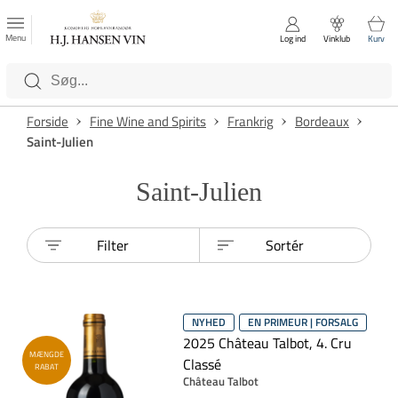
FAVORITTER
Luk
Menu
Log ind
Vinklub
Kurv
Kategorier
Forside
Fine Wine and Spirits
Frankrig
Bordeaux
Saint-Julien
Saint-Julien
Filter
Sortér
NYHED
EN PRIMEUR | FORSALG
2025 Château Talbot, 4. Cru
MÆNGDE
Classé
RABAT
Château Talbot