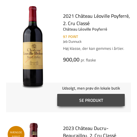
2021 Château Léoville Poyferré,
2. Cru Classé
Château Léoville Poyferré
97
POINT
Jeb Dunnuck
Høj klasse, der kan gemmes i årtier.
900,00
pr. flaske
Udsolgt, men prøv din lokale butik
SE PRODUKT
2023 Château Ducru-
MÆNGDE
Beaucaillou, 2. Cru Classé
RABAT