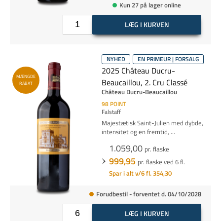
Kun 27 på lager online
LÆG I KURVEN
NYHED
EN PRIMEUR | FORSALG
2025 Château Ducru-
MÆNGDE
Beaucaillou, 2. Cru Classé
RABAT
Château Ducru-Beaucaillou
98
POINT
Falstaff
Majestætisk Saint-Julien med dybde,
intensitet og en fremtid,
...
1.059,00
pr. flaske
999,95
pr. flaske ved 6 fl.
Spar i alt v/6 fl. 354,30
Forudbestil - forventet d. 04/10/2028
LÆG I KURVEN