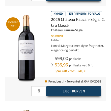
NYHED
EN PRIMEUR | FORSALG
2025 Château Rauzan-Ségla, 2.
MÆNGDE
Cru Classé
RABAT
Château Rauzan-Ségla
98
POINT
Falstaff
Ikonisk Margaux med dybe frugtnoter,
elegance og perfekt
...
599,00
pr. flaske
535,95
pr. flaske ved 6 fl.
Spar i alt v/6 fl. 378,30
Forudbestil - forventet d. 04/10/2028
LÆG I KURVEN