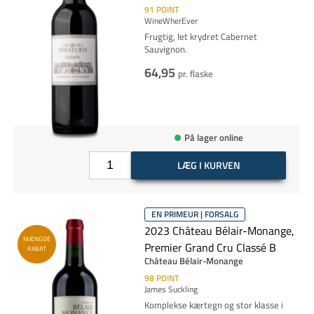
91
POINT
WineWherEver
Frugtig, let krydret Cabernet
Sauvignon.
64,95
pr. flaske
På lager online
LÆG I KURVEN
EN PRIMEUR | FORSALG
2023 Château Bélair-Monange,
MÆNGDE
Premier Grand Cru Classé B
RABAT
Château Bélair-Monange
98
POINT
James Suckling
Komplekse kærtegn og stor klasse i