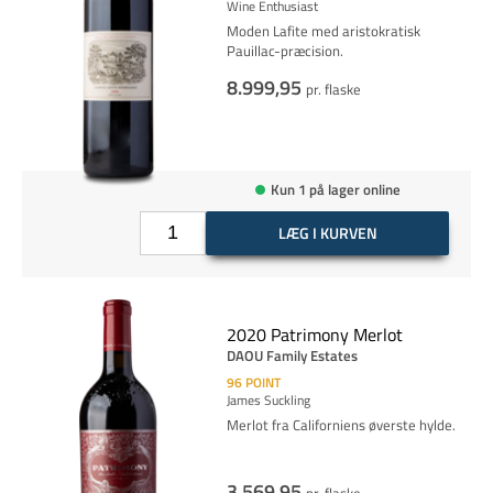
Wine Enthusiast
Moden Lafite med aristokratisk
Pauillac-præcision.
8.999,95
pr. flaske
Kun 1 på lager online
LÆG I KURVEN
2020 Patrimony Merlot
DAOU Family Estates
96
POINT
James Suckling
Merlot fra Californiens øverste hylde.
3.569,95
pr. flaske