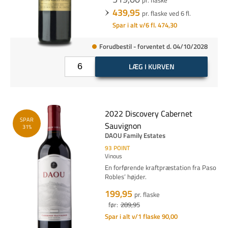
439,95
pr. flaske ved 6 fl.
Spar i alt v/6 fl. 474,30
Forudbestil - forventet d. 04/10/2028
LÆG I KURVEN
2022 Discovery Cabernet
SPAR
Sauvignon
31%
DAOU Family Estates
93
POINT
Vinous
En forførende kraftpræstation fra Paso
Robles’ højder.
199,95
pr. flaske
før:
289,95
Spar i alt v/1 flaske 90,00