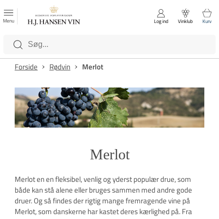
FAVORITTER
Luk
Menu
Log ind
Vinklub
Kurv
Kategorier
Forside
Rødvin
Merlot
Merlot
Merlot en en fleksibel, venlig og yderst populær drue, som
både kan stå alene eller bruges sammen med andre gode
druer. Og så findes der rigtig mange fremragende vine på
Merlot, som danskerne har kastet deres kærlighed på. Fra