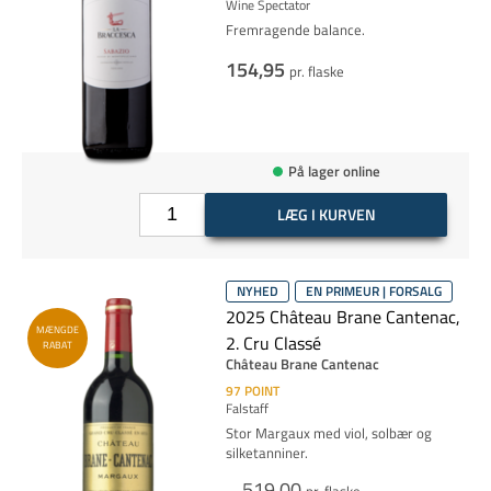
Wine Spectator
Fremragende balance.
154,95
pr. flaske
På lager online
LÆG I KURVEN
NYHED
EN PRIMEUR | FORSALG
2025 Château Brane Cantenac,
MÆNGDE
2. Cru Classé
RABAT
Château Brane Cantenac
97
POINT
Falstaff
Stor Margaux med viol, solbær og
silketanniner.
519,00
pr. flaske