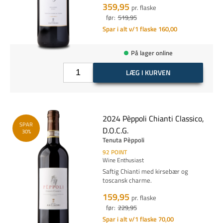
359,95
pr. flaske
før:
519,95
Spar i alt v/1 flaske 160,00
På lager online
LÆG I KURVEN
2024 Pèppoli Chianti Classico,
SPAR
D.O.C.G.
30%
Tenuta Pèppoli
92
POINT
Wine Enthusiast
Saftig Chianti med kirsebær og
toscansk charme.
159,95
pr. flaske
før:
229,95
Spar i alt v/1 flaske 70,00