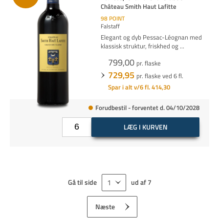
Château Smith Haut Lafitte
98
POINT
Falstaff
Elegant og dyb Pessac-Léognan med
klassisk struktur, friskhed og
...
799,00
pr. flaske
729,95
pr. flaske ved 6 fl.
Spar i alt v/6 fl. 414,30
Forudbestil - forventet d. 04/10/2028
LÆG I KURVEN
Gå til side
ud af
7
Næste