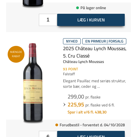
På lager online
LÆG I KURVEN
NYHED
EN PRIMEUR | FORSALG
2025 Château Lynch Moussas,
MÆNGDE
5. Cru Classé
RABAT
Château Lynch Moussas
93
POINT
Falstaff
Elegant Pauillac med seriøs struktur,
sorte bær, ceder og
...
299,00
pr. flaske
225,95
pr. flaske ved 6 fl.
Spar i alt v/6 fl. 438,30
Forudbestil - forventet d. 04/10/2028
LÆG I KURVEN