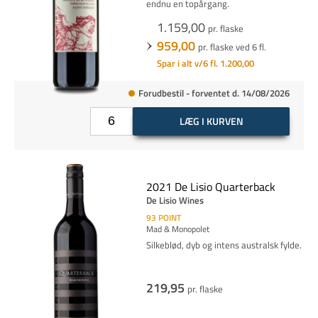
endnu en topårgang.
1.159,00
pr. flaske
959,00
pr. flaske ved 6 fl.
Spar i alt v/6 fl. 1.200,00
Forudbestil - forventet d. 14/08/2026
LÆG I KURVEN
2021 De Lisio Quarterback
De Lisio Wines
93
POINT
Mad & Monopolet
Silkeblød, dyb og intens australsk fylde.
219,95
pr. flaske