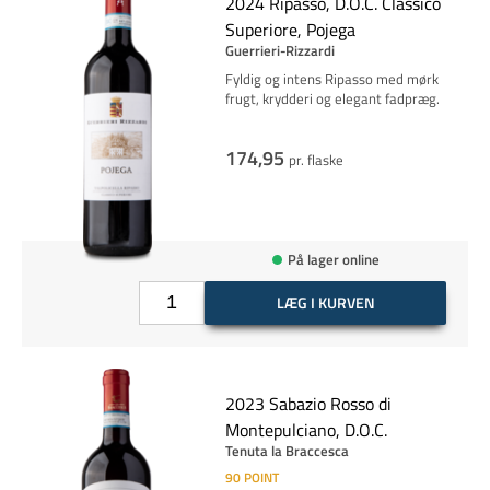
2024 Ripasso, D.O.C. Classico
Superiore, Pojega
Guerrieri-Rizzardi
Fyldig og intens Ripasso med mørk
frugt, krydderi og elegant fadpræg.
174,95
pr. flaske
På lager online
LÆG I KURVEN
2023 Sabazio Rosso di
Montepulciano, D.O.C.
Tenuta la Braccesca
90
POINT