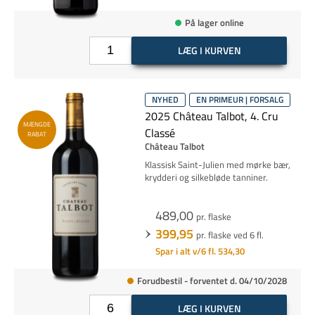
På lager online
LÆG I KURVEN
NYHED
EN PRIMEUR | FORSALG
2025 Château Talbot, 4. Cru
MÆNGDE
Classé
RABAT
Château Talbot
Klassisk Saint-Julien med mørke bær,
krydderi og silkebløde tanniner.
489,00
pr. flaske
399,95
pr. flaske ved 6 fl.
Spar i alt v/6 fl. 534,30
Forudbestil - forventet d. 04/10/2028
LÆG I KURVEN