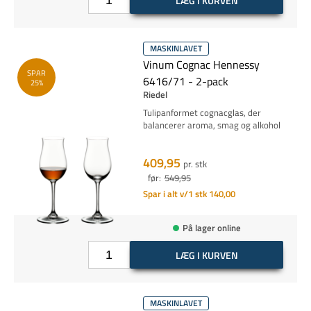
LÆG I KURVEN
MASKINLAVET
Vinum Cognac Hennessy
SPAR
6416/71 - 2-pack
25%
Riedel
Tulipanformet cognacglas, der
balancerer aroma, smag og alkohol
409,95
pr. stk
før:
549,95
Spar i alt v/1 stk 140,00
På lager online
LÆG I KURVEN
MASKINLAVET