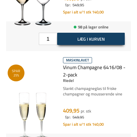
før:
549,95
Spar i alt v/1 stk 140,00
98 på lager online
LÆG I KURVEN
MASKINLAVET
Vinum Champagne 6416/08 -
SPAR
2-pack
25%
Riedel
Slankt champagneglas til friske
champagner og mousserende vine
409,95
pr. stk
før:
549,95
Spar i alt v/1 stk 140,00