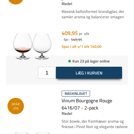
Riedel
Klassisk ballonformet brandyglas, der
samler aroma og balancerer smagen
409,95
pr. stk
før:
549,95
Spar i alt v/1 stk 140,00
Kun 23 på lager online
LÆG I KURVEN
MASKINLAVET
Vinum Bourgogne Rouge
SPAR
6416/07 - 2-pack
25%
Riedel
Stor bowle, der fremhæver aroma og
finesse i Pinot Noir og elegante rødvine