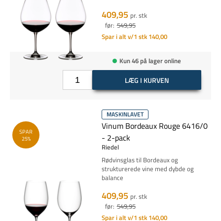
409,95
pr. stk
før:
549,95
Spar i alt v/1 stk 140,00
Kun 46 på lager online
LÆG I KURVEN
MASKINLAVET
Vinum Bordeaux Rouge 6416/0
SPAR
- 2-pack
25%
Riedel
Rødvinsglas til Bordeaux og
strukturerede vine med dybde og
balance
409,95
pr. stk
før:
549,95
Spar i alt v/1 stk 140,00