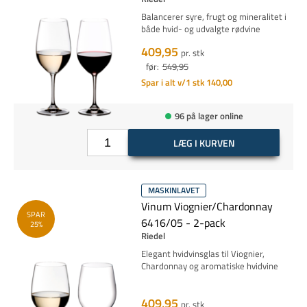
Balancerer syre, frugt og mineralitet i
både hvid- og udvalgte rødvine
409,95
pr. stk
før:
549,95
Spar i alt v/1 stk 140,00
96 på lager online
LÆG I KURVEN
MASKINLAVET
Vinum Viognier/Chardonnay
SPAR
6416/05 - 2-pack
25%
Riedel
Elegant hvidvinsglas til Viognier,
Chardonnay og aromatiske hvidvine
409,95
pr. stk