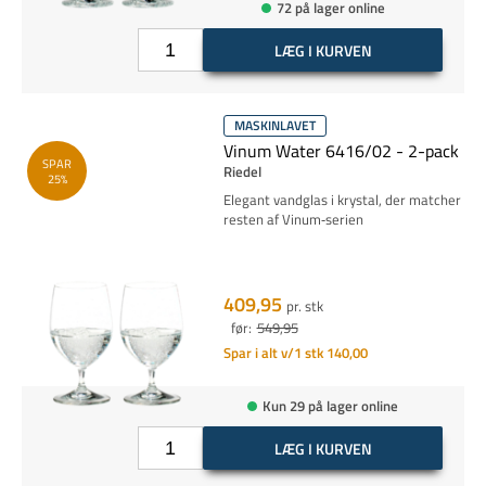
72 på lager online
LÆG I KURVEN
MASKINLAVET
Vinum Water 6416/02 - 2-pack
SPAR
Riedel
25%
Elegant vandglas i krystal, der matcher
resten af Vinum‑serien
409,95
pr. stk
før:
549,95
Spar i alt v/1 stk 140,00
Kun 29 på lager online
LÆG I KURVEN