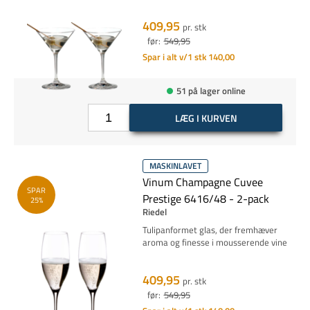
409,95
pr. stk
før:
549,95
Spar i alt v/1 stk 140,00
51 på lager online
LÆG I KURVEN
MASKINLAVET
Vinum Champagne Cuvee
SPAR
Prestige 6416/48 - 2-pack
25%
Riedel
Tulipanformet glas, der fremhæver
aroma og finesse i mousserende vine
409,95
pr. stk
før:
549,95