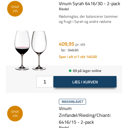
Vinum Syrah 6416/30 - 2-pack
SPAR
Riedel
25%
Rødvinsglas, der balancerer tanniner
og frugt i Syrah og andre rødvine
409,95
pr. stk
før:
549,95
Spar i alt v/1 stk 140,00
69 på lager online
LÆG I KURVEN
MASKINLAVET
Vinum
SPAR
Zinfandel/Riesling/Chianti
25%
6416/15 - 2-pack
Riedel