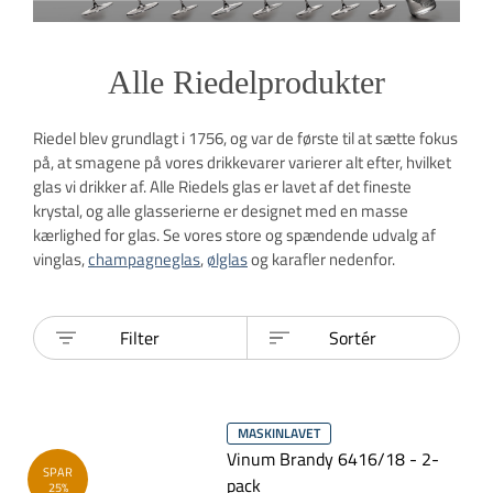
Alle Riedelprodukter
Riedel blev grundlagt i 1756, og var de første til at sætte fokus
på, at smagene på vores drikkevarer varierer alt efter, hvilket
glas vi drikker af. Alle Riedels glas er lavet af det fineste
krystal, og alle glasserierne er designet med en masse
kærlighed for glas. Se vores store og spændende udvalg af
vinglas,
champagneglas
,
ølglas
og karafler nedenfor.
Filter
Sortér
MASKINLAVET
Vinum Brandy 6416/18 - 2-
SPAR
pack
25%