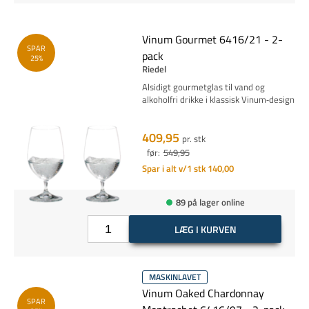
Vinum Gourmet 6416/21 - 2-
SPAR
pack
25%
Riedel
Alsidigt gourmetglas til vand og
alkoholfri drikke i klassisk Vinum‑design
409,95
pr. stk
før:
549,95
Spar i alt v/1 stk 140,00
89 på lager online
LÆG I KURVEN
MASKINLAVET
Vinum Oaked Chardonnay
SPAR