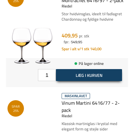
Montrachet 6416/97 - 2-pack
25%
Riedel
Stor hvidvinsglas, ideelt til fadlagret
Chardonnay og fyldige hvidvine
409,95
pr. stk
før:
549,95
Spar i alt v/1 stk 140,00
På lager online
LÆG I KURVEN
MASKINLAVET
Vinum Martini 6416/77 - 2-
SPAR
pack
25%
Riedel
Klassisk martiniglas i krystal med
elegant form og stejle sider