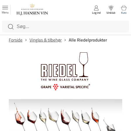
FAVORITTER
Luk
Menu
Log ind
Vinklub
Kurv
Kategorier
Forside
Vinglas & tilbehør
Alle Riedelprodukter