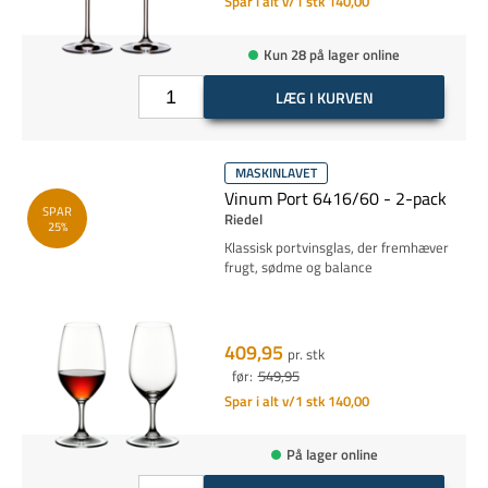
Spar i alt v/1 stk 140,00
Kun 28 på lager online
LÆG I KURVEN
MASKINLAVET
Vinum Port 6416/60 - 2-pack
SPAR
Riedel
25%
Klassisk portvinsglas, der fremhæver
frugt, sødme og balance
409,95
pr. stk
før:
549,95
Spar i alt v/1 stk 140,00
På lager online