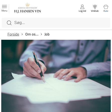
FAVORITTER
Luk
Menu
Log ind
Vinklub
Kurv
Kategorier
Forside
Om os...
Job