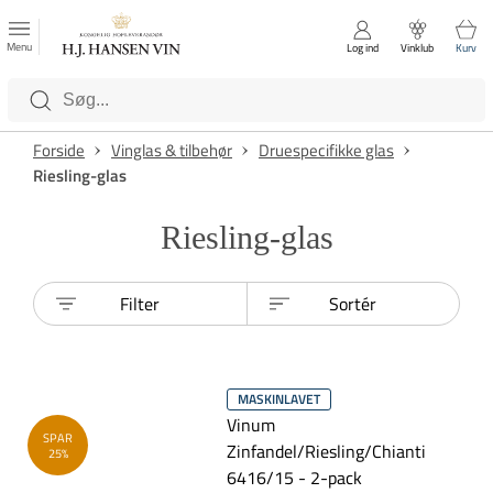
FAVORITTER
Luk
Menu
Log ind
Vinklub
Kurv
Kategorier
Forside
Vinglas & tilbehør
Druespecifikke glas
Riesling-glas
Riesling-glas
Filter
Sortér
MASKINLAVET
Vinum
SPAR
Zinfandel/Riesling/Chianti
25%
6416/15 - 2-pack