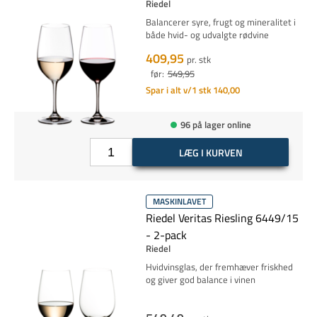
Riedel
Balancerer syre, frugt og mineralitet i
både hvid- og udvalgte rødvine
409,95
pr. stk
før:
549,95
Spar i alt v/1 stk 140,00
96 på lager online
LÆG I KURVEN
MASKINLAVET
Riedel Veritas Riesling 6449/15
- 2-pack
Riedel
Hvidvinsglas, der fremhæver friskhed
og giver god balance i vinen