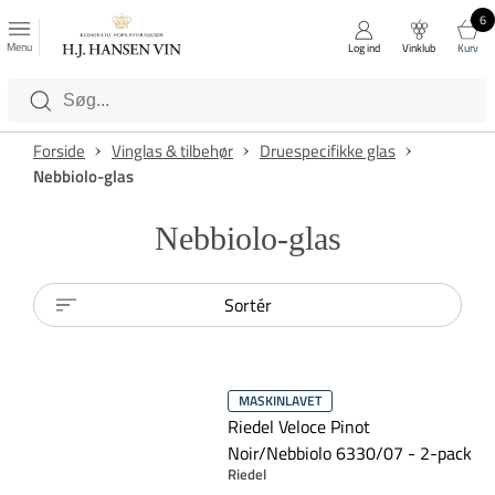
6
FAVORITTER
Luk
Menu
Log ind
Vinklub
Kurv
Kategorier
Forside
Vinglas & tilbehør
Druespecifikke glas
Nebbiolo-glas
Nebbiolo-glas
Sortér
MASKINLAVET
Riedel Veloce Pinot
Noir/Nebbiolo 6330/07 - 2-pack
Riedel