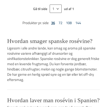
Gå til side
ud af
1
Produkter pr. side
36
72
108
144
Hvordan smager spanske rosévine?
Ligesom i alle andre lande, kan smag og aroma på spanske
rosévine variere afhængigt af druesorter og
vinifikationsteknikker. Spanske rosévine er dog generelt friske
med en levende frugtsmag. Du kan forvente jordbær,
hindbær, citrusfrugter, melon og nogle gange blomsternoter.
De har gerne en herlig sprød syre og en tør eller let off-dry
eftersmag.
Hvordan laver man rosévin i Spanien?