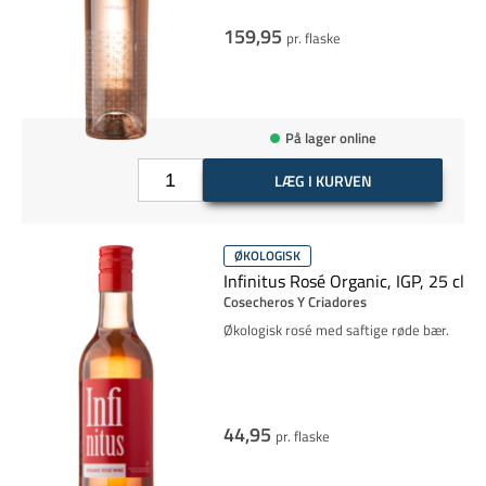
159,95
pr. flaske
På lager online
LÆG I KURVEN
ØKOLOGISK
Infinitus Rosé Organic, IGP, 25 cl
Cosecheros Y Criadores
Økologisk rosé med saftige røde bær.
44,95
pr. flaske