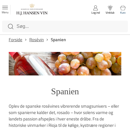
FAVORITTER
Luk
Menu
Log ind
Vinklub
Kurv
Kategorier
Forside
Rosévin
Spanien
Spanien
Oplev de spanske rosévines vibrerende smagsunivers – eller
som spanierne kalder det, rosado – hvor solens varme og
landets passion afspejles i hver eneste dråbe. Fra de
historiske vinmarker i Rioja til de kølige, kystnære regioner i