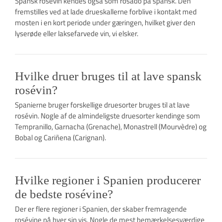
Spansk rosévin kendes også som rosado på spansk. Den
fremstilles ved at lade drueskallerne forblive i kontakt med
mosten i en kort periode under gæringen, hvilket giver den
lyserøde eller laksefarvede vin, vi elsker.
Hvilke druer bruges til at lave spansk
rosévin?
Spanierne bruger forskellige druesorter bruges til at lave
rosévin. Nogle af de almindeligste druesorter kendinge som
Tempranillo, Garnacha (Grenache), Monastrell (Mourvèdre) og
Bobal og Cariñena (Carignan).
Hvilke regioner i Spanien producerer
de bedste rosévine?
Der er flere regioner i Spanien, der skaber fremragende
rosévine på hver sin vis. Nogle de mest bemærkelsesværdige