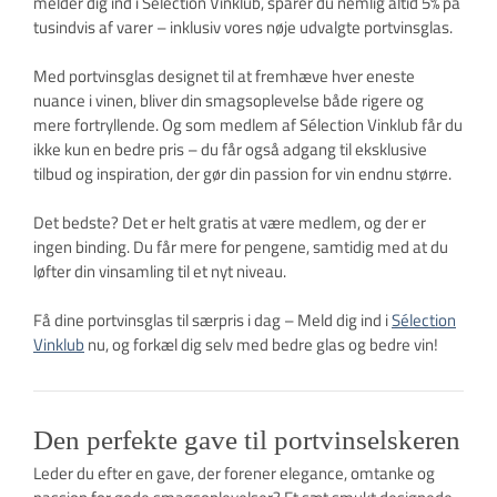
melder dig ind i Sélection Vinklub, sparer du nemlig altid 5% på
tusindvis af varer – inklusiv vores nøje udvalgte portvinsglas.
Med portvinsglas designet til at fremhæve hver eneste
nuance i vinen, bliver din smagsoplevelse både rigere og
mere fortryllende. Og som medlem af Sélection Vinklub får du
ikke kun en bedre pris – du får også adgang til eksklusive
tilbud og inspiration, der gør din passion for vin endnu større.
Det bedste? Det er helt gratis at være medlem, og der er
ingen binding. Du får mere for pengene, samtidig med at du
løfter din vinsamling til et nyt niveau.
Få dine portvinsglas til særpris i dag – Meld dig ind i
Sélection
Vinklub
nu, og forkæl dig selv med bedre glas og bedre vin!
Den perfekte gave til portvinselskeren
Leder du efter en gave, der forener elegance, omtanke og