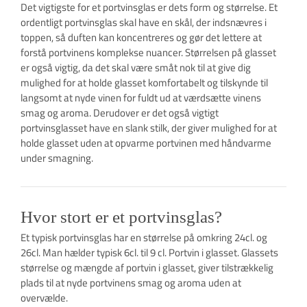
Det vigtigste for et portvinsglas er dets form og størrelse. Et
ordentligt portvinsglas skal have en skål, der indsnævres i
toppen, så duften kan koncentreres og gør det lettere at
forstå portvinens komplekse nuancer. Størrelsen på glasset
er også vigtig, da det skal være småt nok til at give dig
mulighed for at holde glasset komfortabelt og tilskynde til
langsomt at nyde vinen for fuldt ud at værdsætte vinens
smag og aroma. Derudover er det også vigtigt
portvinsglasset have en slank stilk, der giver mulighed for at
holde glasset uden at opvarme portvinen med håndvarme
under smagning.
Hvor stort er et portvinsglas?
Et typisk portvinsglas har en størrelse på omkring 24cl. og
26cl. Man hælder typisk 6cl. til 9 cl. Portvin i glasset. Glassets
størrelse og mængde af portvin i glasset, giver tilstrækkelig
plads til at nyde portvinens smag og aroma uden at
overvælde.