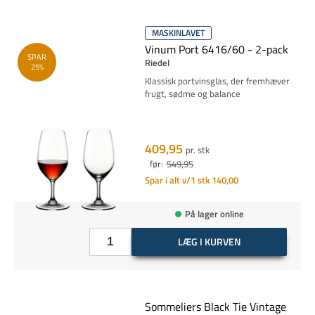
MASKINLAVET
Vinum Port 6416/60 - 2-pack
SPAR
Riedel
25%
Klassisk portvinsglas, der fremhæver
frugt, sødme og balance
409,95
pr. stk
før:
549,95
Spar i alt v/1 stk 140,00
På lager online
LÆG I KURVEN
Sommeliers Black Tie Vintage