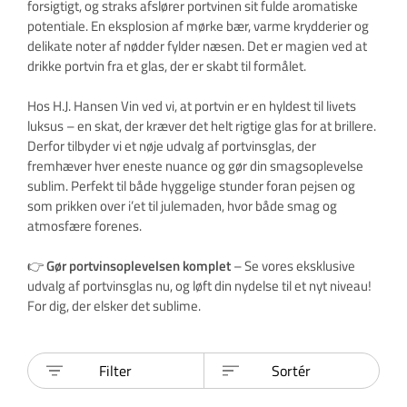
forsigtigt, og straks afslører portvinen sit fulde aromatiske
potentiale. En eksplosion af mørke bær, varme krydderier og
delikate noter af nødder fylder næsen. Det er magien ved at
drikke portvin fra et glas, der er skabt til formålet.
Hos H.J. Hansen Vin ved vi, at portvin er en hyldest til livets
luksus – en skat, der kræver det helt rigtige glas for at brillere.
Derfor tilbyder vi et nøje udvalg af portvinsglas, der
fremhæver hver eneste nuance og gør din smagsoplevelse
sublim. Perfekt til både hyggelige stunder foran pejsen og
som prikken over i’et til julemaden, hvor både smag og
atmosfære forenes.
👉
Gør portvinsoplevelsen komplet
– Se vores eksklusive
udvalg af portvinsglas nu, og løft din nydelse til et nyt niveau!
For dig, der elsker det sublime.
Filter
Sortér