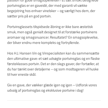
passion for gode smagsoplevelser? Et sæt smukt designede
portvinsglas er en gaveidé, der med garanti vil vække
begejstring hos enhver vinelsker – og særligt hos dem, der
sætter pris på en god portvin.
Portvinsglassets tilspidsede åbning er ikke bare æstetisk
smuk, men også genialt designet til at forstærke portvinens
aromaer og smagsnuancer. Resultatet? En smagsoplevelse,
der bliver endnu mere kompleks og fortryllende.
Hos H.J. Hansen Vin og Vinspecialisten kan du sammensætte
den ultimative gave: et sæt udsøgte portvinsglas og en flaske
førsteklasses portvin. Det er den slags gaver, der fortæller, at
du har tænkt over detaljerne – og som modtageren vil huske
til hver eneste skål.
Giv en gave, der vækker glæde igen og igen – Udforsk vores
udvalg af portvinsglas og eksklusive portvine i dag!