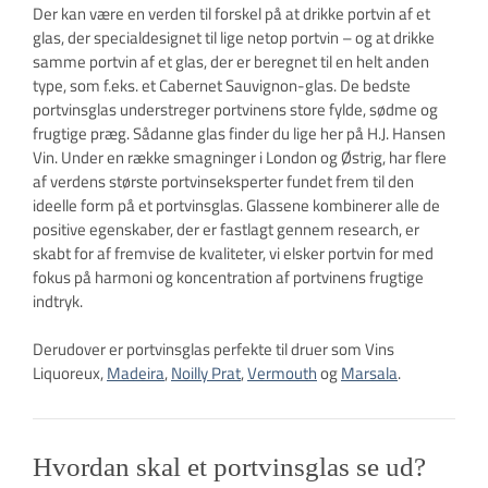
Der kan være en verden til forskel på at drikke portvin af et
glas, der specialdesignet til lige netop portvin – og at drikke
samme portvin af et glas, der er beregnet til en helt anden
type, som f.eks. et Cabernet Sauvignon-glas. De bedste
portvinsglas understreger portvinens store fylde, sødme og
frugtige præg. Sådanne glas finder du lige her på H.J. Hansen
Vin. Under en række smagninger i London og Østrig, har flere
af verdens største portvinseksperter fundet frem til den
ideelle form på et portvinsglas. Glassene kombinerer alle de
positive egenskaber, der er fastlagt gennem research, er
skabt for af fremvise de kvaliteter, vi elsker portvin for med
fokus på harmoni og koncentration af portvinens frugtige
indtryk.
Derudover er portvinsglas perfekte til druer som Vins
Liquoreux,
Madeira
,
Noilly Prat
,
Vermouth
og
Marsala
.
Hvordan skal et portvinsglas se ud?