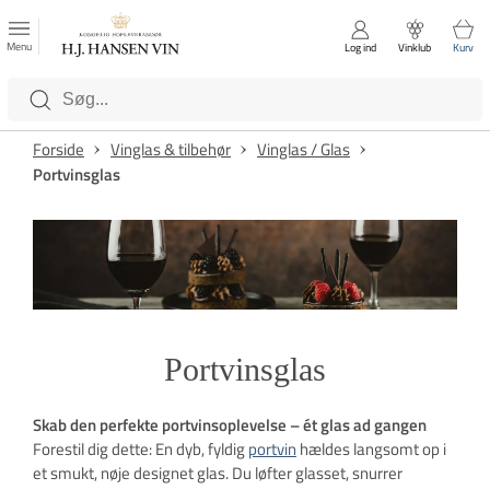
FAVORITTER
Luk
Menu
Log ind
Vinklub
Kurv
Kategorier
Forside
Vinglas & tilbehør
Vinglas / Glas
Portvinsglas
Portvinsglas
Skab den perfekte portvinsoplevelse – ét glas ad gangen
Forestil dig dette: En dyb, fyldig
portvin
hældes langsomt op i
et smukt, nøje designet glas. Du løfter glasset, snurrer