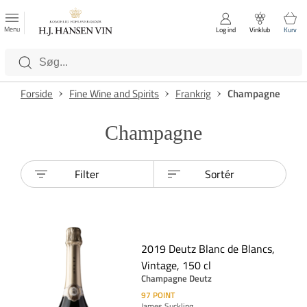
FAVORITTER
Luk
Menu
Log ind
Vinklub
Kurv
Kategorier
Forside
Fine Wine and Spirits
Frankrig
Champagne
Champagne
Filter
Sortér
2019 Deutz Blanc de Blancs,
Vintage, 150 cl
Champagne Deutz
97
POINT
James Suckling