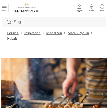
FAVORITTER
Luk
Menu
Log ind
Vinklub
Kurv
Kategorier
Forside
Inspiration
Mad & Vin
Mad & Rødvin
Kebab