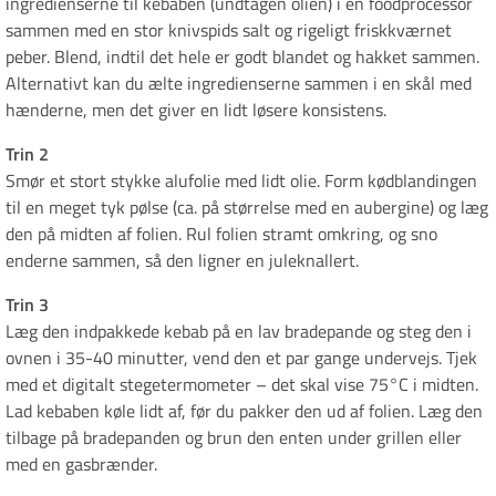
ingredienserne til kebaben (undtagen olien) i en foodprocessor
sammen med en stor knivspids salt og rigeligt friskkværnet
peber. Blend, indtil det hele er godt blandet og hakket sammen.
Alternativt kan du ælte ingredienserne sammen i en skål med
hænderne, men det giver en lidt løsere konsistens.
Trin 2
Smør et stort stykke alufolie med lidt olie. Form kødblandingen
til en meget tyk pølse (ca. på størrelse med en aubergine) og læg
den på midten af folien. Rul folien stramt omkring, og sno
enderne sammen, så den ligner en juleknallert.
Trin 3
Læg den indpakkede kebab på en lav bradepande og steg den i
ovnen i 35-40 minutter, vend den et par gange undervejs. Tjek
med et digitalt stegetermometer – det skal vise 75°C i midten.
Lad kebaben køle lidt af, før du pakker den ud af folien. Læg den
tilbage på bradepanden og brun den enten under grillen eller
med en gasbrænder.