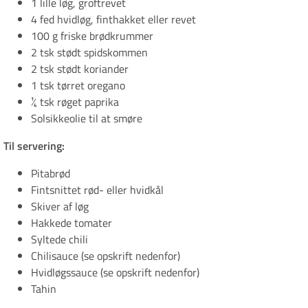
1 lille løg, groftrevet
4 fed hvidløg, finthakket eller revet
100 g friske brødkrummer
2 tsk stødt spidskommen
2 tsk stødt koriander
1 tsk tørret oregano
¼ tsk røget paprika
Solsikkeolie til at smøre
Til servering:
Pitabrød
Fintsnittet rød- eller hvidkål
Skiver af løg
Hakkede tomater
Syltede chili
Chilisauce (se opskrift nedenfor)
Hvidløgssauce (se opskrift nedenfor)
Tahin