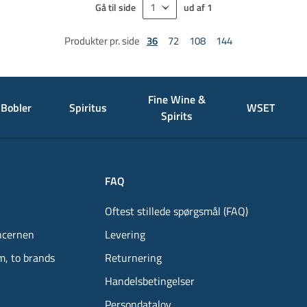
Gå til side
ud af
1
Produkter pr. side
36
72
108
144
Fine Wine &
Bobler
Spiritus
WSET
Spirits
FAQ
Oftest stillede spørgsmål (FAQ)
ncernen
Levering
m, to brands
Returnering
Handelsbetingelser
Persondatalov