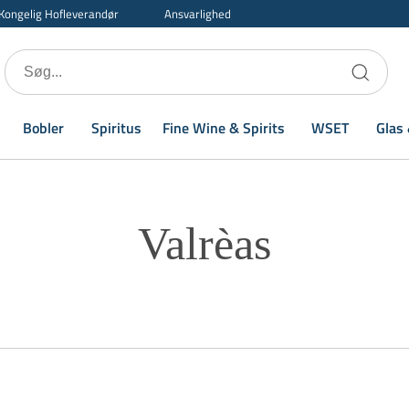
Kongelig Hofleverandør
Ansvarlighed
Bobler
Spiritus
Fine Wine & Spirits
WSET
Glas 
Valrèas