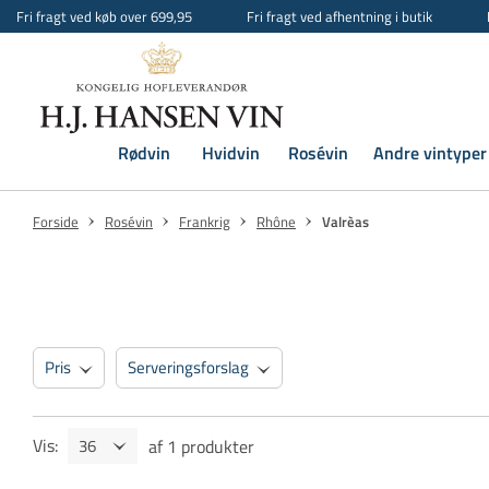
Fri fragt ved køb over 699,95
Fri fragt ved afhentning i butik
Rødvin
Hvidvin
Rosévin
Andre vintyper
Forside
Rosévin
Frankrig
Rhône
Valrèas
Pris
Serveringsforslag
Vis
:
af
1
produkter