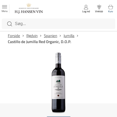
FAVORITTER
Luk
Menu
Log ind
Vinklub
Kurv
Kategorier
Forside
Rødvin
Spanien
Jumilla
Castillo de Jumilla Red Organic, D.O.P.