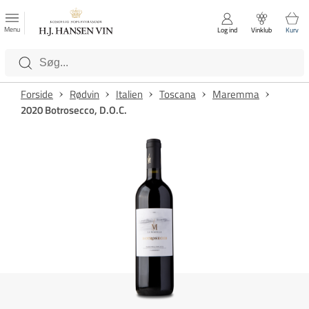
FAVORITTER
Luk
Menu
Log ind
Vinklub
Kurv
Kategorier
Forside
Rødvin
Italien
Toscana
Maremma
2020 Botrosecco, D.O.C.