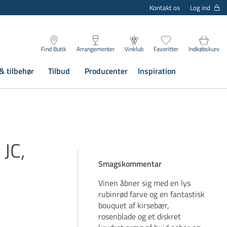
Log ind
Kontakt os
Find Butik
Arrangementer
Vinklub
Favoritter
Indkøbskurv
& tilbehør
Tilbud
Producenter
Inspiration
JC,
Smagskommentar
Vinen åbner sig med en lys
rubinrød farve og en fantastisk
bouquet af kirsebær,
rosenblade og et diskret