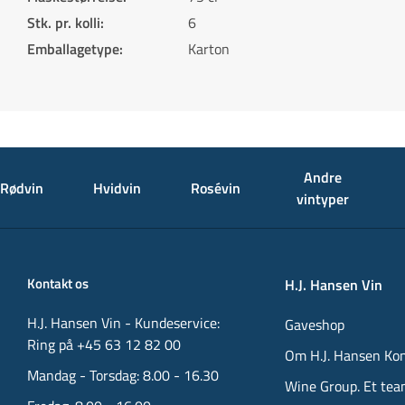
Stk. pr. kolli
:
6
Emballagetype
:
Karton
Andre
Rødvin
Hvidvin
Rosévin
vintyper
Kontakt os
H.J. Hansen Vin
H.J. Hansen Vin - Kundeservice:
Gaveshop
Ring på +45 63 12 82 00
Om H.J. Hansen Ko
Mandag - Torsdag: 8.00 - 16.30
Wine Group. Et tea