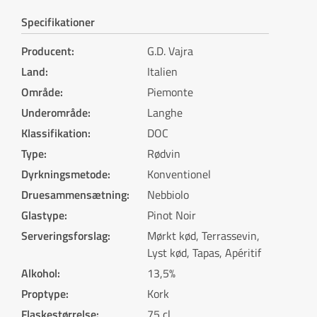
Specifikationer
Producent
:
G.D. Vajra
Land
:
Italien
Område
:
Piemonte
Underområde
:
Langhe
Klassifikation
:
DOC
Type
:
Rødvin
Dyrkningsmetode
:
Konventionel
Druesammensætning
:
Nebbiolo
Glastype
:
Pinot Noir
Serveringsforslag
:
Mørkt kød, Terrassevin,
Lyst kød, Tapas, Apéritif
Alkohol
:
13,5%
Proptype
:
Kork
Flaskestørrelse
:
75 cl