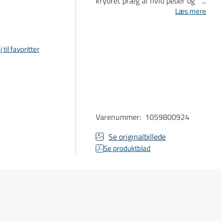
krydret præg af hvid peber og
lakrids. I munden er den saftig,
Læs mere
levende og præget af røde
frugter med fine syrlige
nuancer, der balanceres af
j til favoritter
silkebløde tanniner og en ren,
mineralsk finish.
Varenummer
:
1059800924
Se originalbillede
Se produktblad