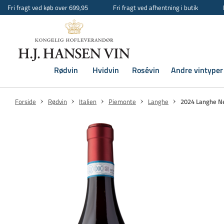
Fri fragt ved køb over 699,95
Fri fragt ved afhentning i butik
Rødvin
Hvidvin
Rosévin
Andre vintyper
Forside
Rødvin
Italien
Piemonte
Langhe
2024 Langhe Ne