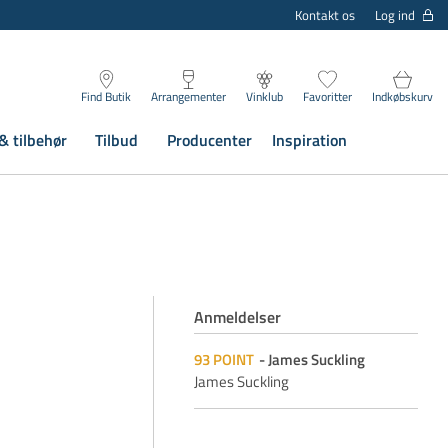
Log ind
Kontakt os
Find Butik
Arrangementer
Vinklub
Favoritter
Indkøbskurv
& tilbehør
Tilbud
Producenter
Inspiration
Anmeldelser
93
POINT
James Suckling
James Suckling