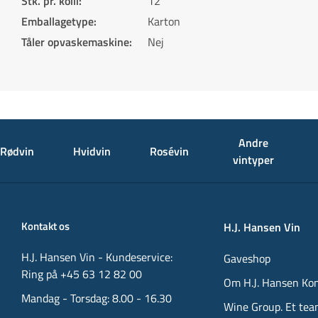
Stk. pr. kolli
:
12
Emballagetype
:
Karton
Tåler opvaskemaskine
:
Nej
Andre
Rødvin
Hvidvin
Rosévin
vintyper
Kontakt os
H.J. Hansen Vin
H.J. Hansen Vin - Kundeservice:
Gaveshop
Ring på +45 63 12 82 00
Om H.J. Hansen Ko
Mandag - Torsdag: 8.00 - 16.30
Wine Group. Et tea