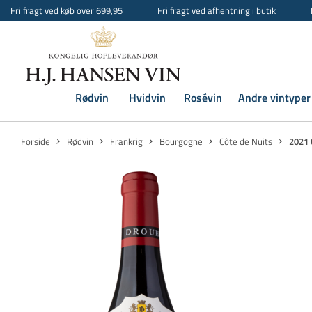
Fri fragt ved køb over 699,95
Fri fragt ved afhentning i butik
Rødvin
Hvidvin
Rosévin
Andre vintyper
Forside
Rødvin
Frankrig
Bourgogne
Côte de Nuits
2021 