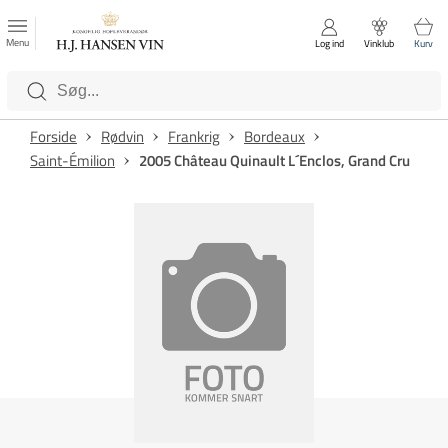
FAVORITTER
Luk
Menu
Log ind
Vinklub
Kurv
Kategorier
Forside
Rødvin
Frankrig
Bordeaux
Saint-Émilion
2005 Château Quinault L´Enclos, Grand Cru