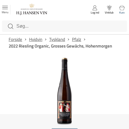
FAVORITTER
Luk
Menu
Log ind
Vinklub
Kurv
Kategorier
Forside
Hvidvin
Tyskland
Pfalz
2022 Riesling Organic, Grosses Gewächs, Hohenmorgen