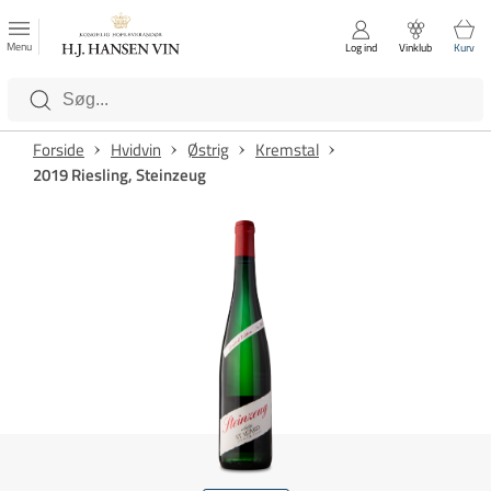
FAVORITTER
Luk
Menu
Log ind
Vinklub
Kurv
Kategorier
Forside
Hvidvin
Østrig
Kremstal
2019 Riesling, Steinzeug