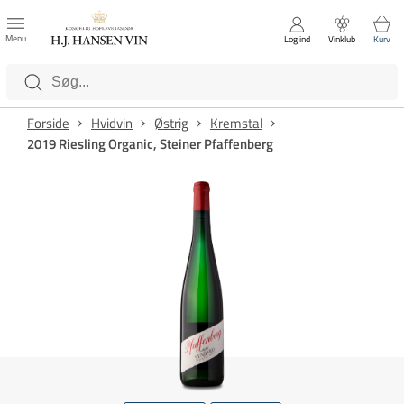
FAVORITTER
Luk
Menu
Log ind
Vinklub
Kurv
Kategorier
Forside
Hvidvin
Østrig
Kremstal
2019 Riesling Organic, Steiner Pfaffenberg