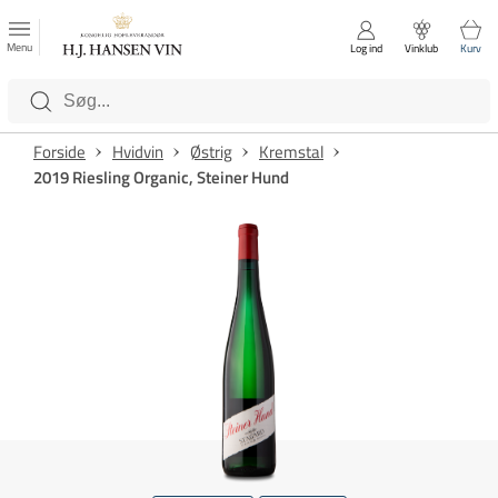
FAVORITTER
Luk
Menu
Log ind
Vinklub
Kurv
Kategorier
Forside
Hvidvin
Østrig
Kremstal
2019 Riesling Organic, Steiner Hund