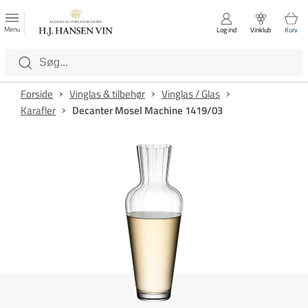
FAVORITTER
Luk
Menu
Log ind
Vinklub
Kurv
Kategorier
Forside
Vinglas & tilbehør
Vinglas / Glas
Karafler
Decanter Mosel Machine 1419/03