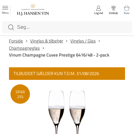
FAVORITTER
Luk
Menu
Log ind
Vinklub
Kurv
Kategorier
Forside
Vinglas & tilbehør
Vinglas / Glas
Champagneglas
Vinum Champagne Cuvee Prestige 6416/48 - 2-pack
TILBUDDET GÆLDER KUN T.O.M. 31/08/2026
SPAR
25%