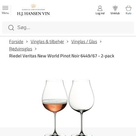
FAVORITTER
Luk
Menu
Log ind
Vinklub
Kurv
Kategorier
Forside
Vinglas & tilbehør
Vinglas / Glas
Rødvinsglas
Riedel Veritas New World Pinot Noir 6449/67 - 2-pack