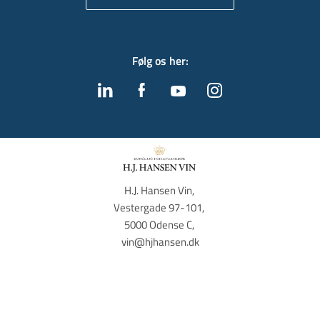
Følg os her
:
H.J. Hansen Vin, 
Vestergade 97-101, 
5000 Odense C, 
vin@hjhansen.dk