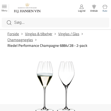
FAVORITTER
Luk
Menu
Log ind
Vinklub
Kurv
Kategorier
Forside
Vinglas & tilbehør
Vinglas / Glas
Champagneglas
Riedel Performance Champagne 6884/28 - 2-pack