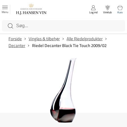
FAVORITTER
Luk
Menu
Log ind
Vinklub
Kurv
Kategorier
Forside
Vinglas & tilbehør
Alle Riedelprodukter
Decanter
Riedel Decanter Black Tie Touch 2009/02