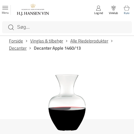
FAVORITTER
Luk
Menu
Log ind
Vinklub
Kurv
Kategorier
Forside
Vinglas & tilbehør
Alle Riedelprodukter
Decanter
Decanter Apple 1460/13