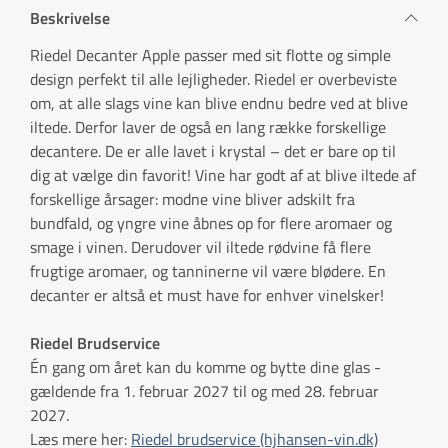
Beskrivelse
Riedel Decanter Apple passer med sit flotte og simple
design perfekt til alle lejligheder. Riedel er overbeviste
om, at alle slags vine kan blive endnu bedre ved at blive
iltede. Derfor laver de også en lang række forskellige
decantere. De er alle lavet i krystal – det er bare op til
dig at vælge din favorit! Vine har godt af at blive iltede af
forskellige årsager: modne vine bliver adskilt fra
bundfald, og yngre vine åbnes op for flere aromaer og
smage i vinen. Derudover vil iltede rødvine få flere
frugtige aromaer, og tanninerne vil være blødere. En
decanter er altså et must have for enhver vinelsker!
Riedel Brudservice
Én gang om året kan du komme og bytte dine glas -
gældende fra 1. februar 2027 til og med 28. februar
2027.
Læs mere her:
Riedel brudservice (hjhansen-vin.dk)