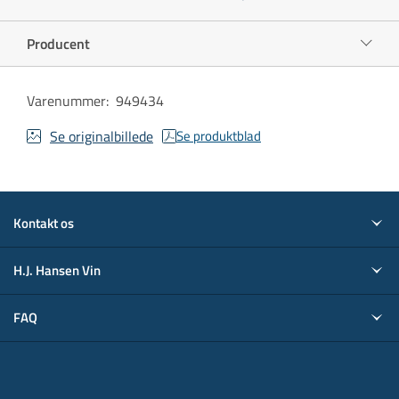
Producent
Varenummer
:
949434
Se originalbillede
Se produktblad
Kontakt os
H.J. Hansen Vin
FAQ