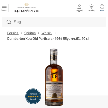
FAVORITTER
Luk
Menu
Log ind
Vinklub
Kurv
Kategorier
Forside
Spiritus
Whisky
Dumbarton Xtra Old Particular 1964 55yo 44,6%, 70 cl