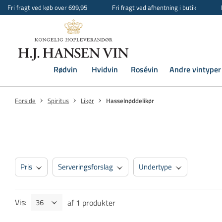
Fri fragt ved køb over 699,95
Fri fragt ved afhentning i butik
Rødvin
Hvidvin
Rosévin
Andre vintyper
Forside
Spiritus
Likør
Hasselnøddelikør
Pris
Serveringsforslag
Undertype
Vis
:
af
1
produkter