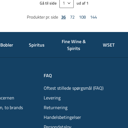
Gå til side
ud af
1
Produkter pr. side
36
72
108
144
Fine Wine &
Bobler
Spiritus
WSET
Spirits
FAQ
Oftest stillede spørgsmål (FAQ)
ncernen
Levering
m, to brands
Returnering
Handelsbetingelser
Persondatalov