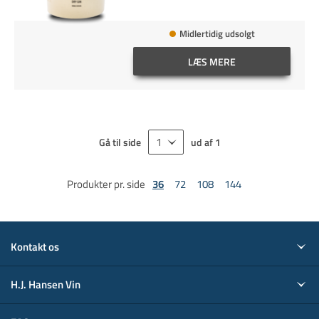
Midlertidig udsolgt
LÆS MERE
Gå til side
ud af
1
Produkter pr. side
36
72
108
144
Kontakt os
H.J. Hansen Vin