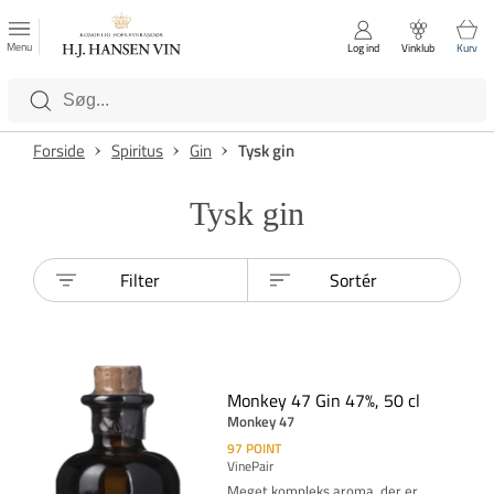
FAVORITTER
Luk
Menu
Log ind
Vinklub
Kurv
Kategorier
Forside
Spiritus
Gin
Tysk gin
Tysk gin
Filter
Sortér
Monkey 47 Gin 47%, 50 cl
Monkey 47
97
POINT
VinePair
Meget kompleks aroma, der er