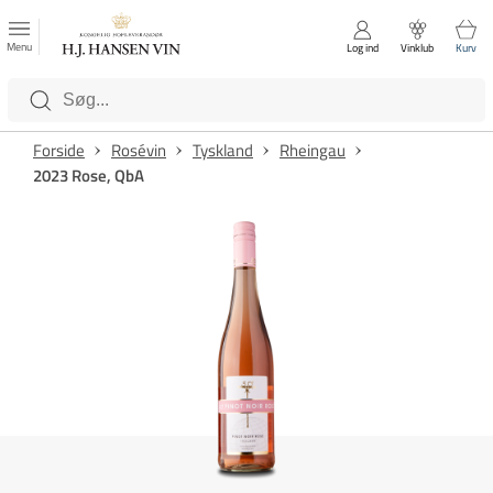
FAVORITTER
Luk
Menu
Log ind
Vinklub
Kurv
Kategorier
Forside
Rosévin
Tyskland
Rheingau
2023 Rose, QbA