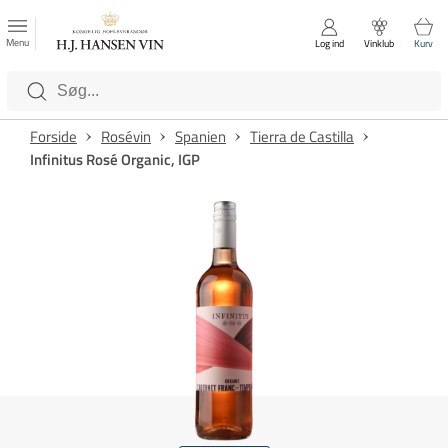
FAVORITTER
Luk
Menu
Log ind
Vinklub
Kurv
Kategorier
Forside
Rosévin
Spanien
Tierra de Castilla
Infinitus Rosé Organic, IGP