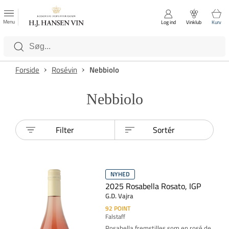
FAVORITTER
Luk
Menu
Log ind
Vinklub
Kurv
Kategorier
Forside
Rosévin
Nebbiolo
Nebbiolo
Filter
Sortér
NYHED
2025 Rosabella Rosato, IGP
G.D. Vajra
92
POINT
Falstaff
Rosabella fremstilles som en rosé de