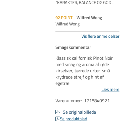
"KARAKTER, BALANCE OG GOD
…
92
POINT
Wilfred Wong
Wilfred Wong
Vis flere anmeldelser
Smagskommentar
Klassisk californisk Pinot Noir
med smag og aroma af røde
kirsebær, tørrede urter, små
krydrede strejf og hint af
egetræ.
Læs mere
Varenummer
:
1718840921
Se originalbillede
Se produktblad