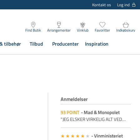
Log ind
Kontakt os
Find Butik
Arrangementer
Vinklub
Favoritter
Indkøbskurv
& tilbehør
Tilbud
Producenter
Inspiration
Anmeldelser
93
POINT
Mad & Monopolet
"JEG ELSKER VIRKELIG ALT VED
…
Vinministeriet