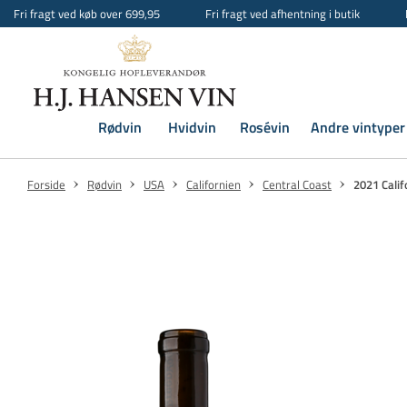
Fri fragt ved køb over 699,95
Fri fragt ved afhentning i butik
Rødvin
Hvidvin
Rosévin
Andre vintyper
Forside
Rødvin
USA
Californien
Central Coast
2021 Calif