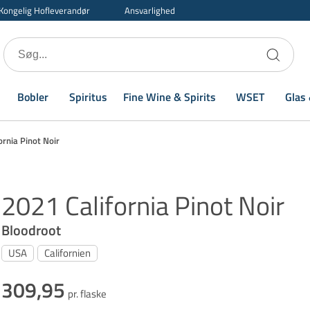
Kongelig Hofleverandør
Ansvarlighed
Bobler
Spiritus
Fine Wine & Spirits
WSET
Glas 
ornia Pinot Noir
2021 California Pinot Noir
Bloodroot
USA
Californien
309,95
pr. flaske