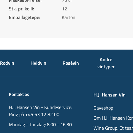
Flaskestørrelse
:
75 cl
Stk. pr. kolli
:
12
Emballagetype
:
Karton
Andre
Rødvin
Hvidvin
Rosévin
vintyper
Kontakt os
H.J. Hansen Vin
H.J. Hansen Vin - Kundeservice:
Gaveshop
Ring på +45 63 12 82 00
Om H.J. Hansen Ko
Mandag - Torsdag: 8.00 - 16.30
Wine Group. Et tea