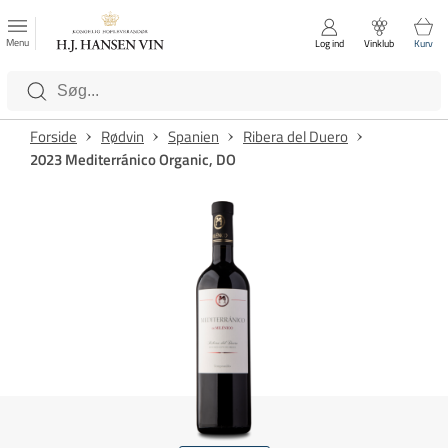
FAVORITTER
Luk
Menu
Log ind
Vinklub
Kurv
Kategorier
Forside
Rødvin
Spanien
Ribera del Duero
2023 Mediterránico Organic, DO