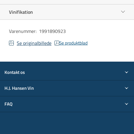
Vinifikation
Varenummer
:
1991890923
Se originalbillede
Se produktblad
Kontakt os
H.J. Hansen Vin
FAQ