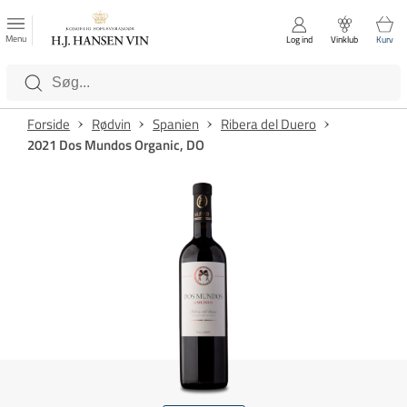
FAVORITTER
Luk
Menu
Log ind
Vinklub
Kurv
Kategorier
Forside
Rødvin
Spanien
Ribera del Duero
2021 Dos Mundos Organic, DO